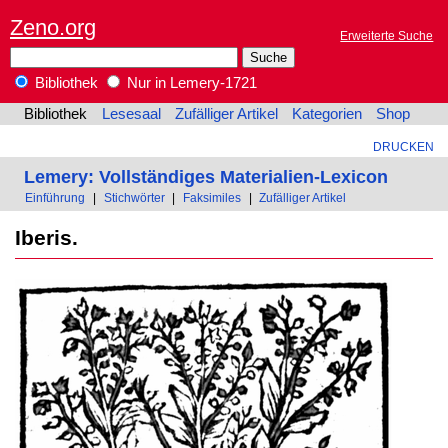
Zeno.org
Erweiterte Suche
Bibliothek
Nur in Lemery-1721
Bibliothek
Lesesaal
Zufälliger Artikel
Kategorien
Shop
DRUCKEN
Lemery: Vollständiges Materialien-Lexicon
Einführung
|
Stichwörter
|
Faksimiles
|
Zufälliger Artikel
Iberis.