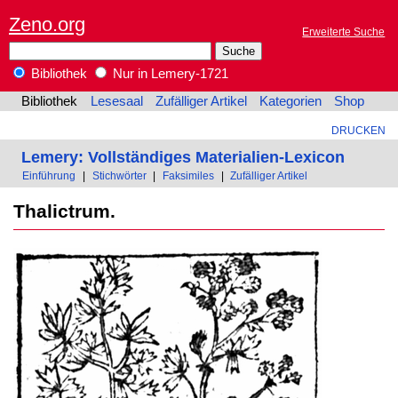
Zeno.org
Erweiterte Suche
Bibliothek
Nur in Lemery-1721
Bibliothek
Lesesaal
Zufälliger Artikel
Kategorien
Shop
DRUCKEN
Lemery: Vollständiges Materialien-Lexicon
Einführung
|
Stichwörter
|
Faksimiles
|
Zufälliger Artikel
Thalictrum.