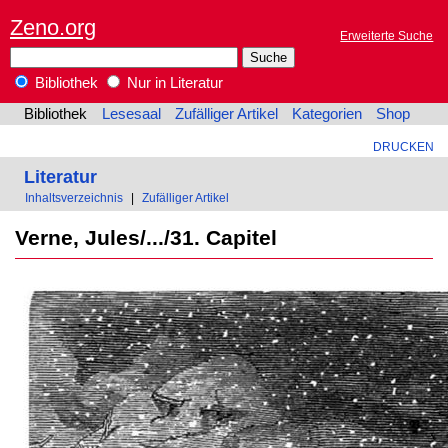
Zeno.org
Erweiterte Suche
Bibliothek
Nur in Literatur
Bibliothek
Lesesaal
Zufälliger Artikel
Kategorien
Shop
DRUCKEN
Literatur
Inhaltsverzeichnis
|
Zufälliger Artikel
Verne, Jules/.../31. Capitel