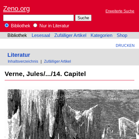
Zeno.org
Erweiterte Suche
Bibliothek
Nur in Literatur
Bibliothek
Lesesaal
Zufälliger Artikel
Kategorien
Shop
DRUCKEN
Literatur
Inhaltsverzeichnis
|
Zufälliger Artikel
Verne, Jules/.../14. Capitel