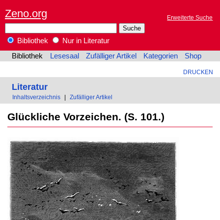
Zeno.org
Erweiterte Suche
Bibliothek
Nur in Literatur
Bibliothek
Lesesaal
Zufälliger Artikel
Kategorien
Shop
DRUCKEN
Literatur
Inhaltsverzeichnis
|
Zufälliger Artikel
Glückliche Vorzeichen. (S. 101.)