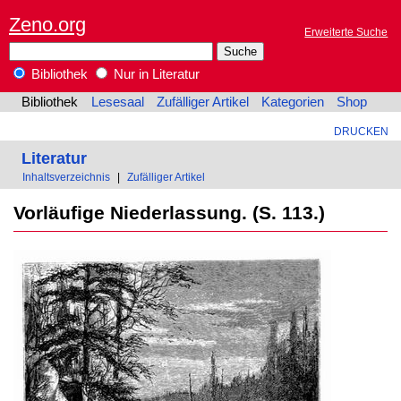
Zeno.org
Erweiterte Suche
Bibliothek
Nur in Literatur
Bibliothek
Lesesaal
Zufälliger Artikel
Kategorien
Shop
DRUCKEN
Literatur
Inhaltsverzeichnis
|
Zufälliger Artikel
Vorläufige Niederlassung. (S. 113.)