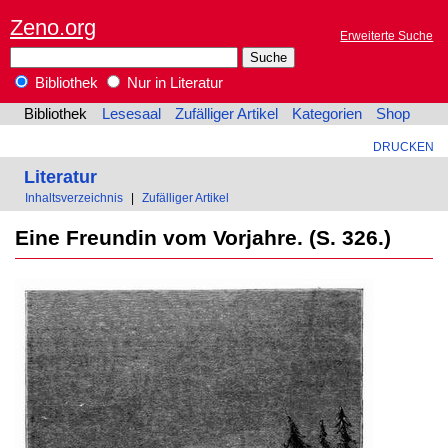
Zeno.org
Erweiterte Suche
Bibliothek
Nur in Literatur
Bibliothek
Lesesaal
Zufälliger Artikel
Kategorien
Shop
DRUCKEN
Literatur
Inhaltsverzeichnis
|
Zufälliger Artikel
Eine Freundin vom Vorjahre. (S. 326.)