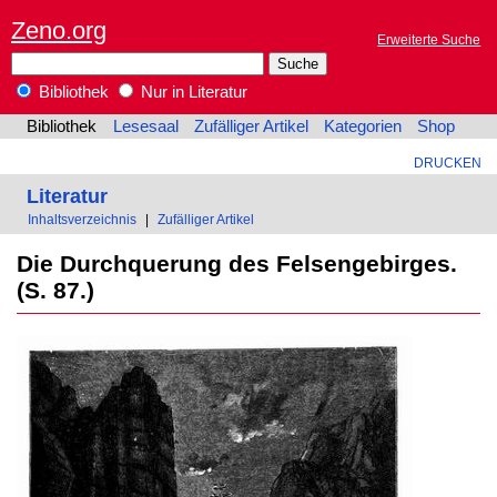
Zeno.org
Erweiterte Suche
Bibliothek
Nur in Literatur
Bibliothek
Lesesaal
Zufälliger Artikel
Kategorien
Shop
DRUCKEN
Literatur
Inhaltsverzeichnis
|
Zufälliger Artikel
Die Durchquerung des Felsengebirges.
(S. 87.)