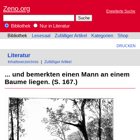
Zeno.org
Erweiterte Suche
Bibliothek
Nur in Literatur
Bibliothek
Lesesaal
Zufälliger Artikel
Kategorien
Shop
DRUCKEN
Literatur
Inhaltsverzeichnis
|
Zufälliger Artikel
... und bemerkten einen Mann an einem
Baume liegen. (S. 167.)