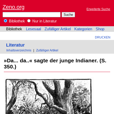
Zeno.org
Erweiterte Suche
Bibliothek
Nur in Literatur
Bibliothek
Lesesaal
Zufälliger Artikel
Kategorien
Shop
DRUCKEN
Literatur
Inhaltsverzeichnis
|
Zufälliger Artikel
»Da... da..« sagte der junge Indianer. (S.
350.)