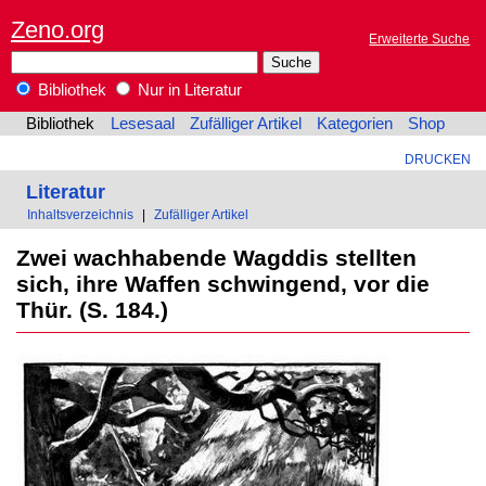
Zeno.org
Erweiterte Suche
Bibliothek
Nur in Literatur
Bibliothek
Lesesaal
Zufälliger Artikel
Kategorien
Shop
DRUCKEN
Literatur
Inhaltsverzeichnis
|
Zufälliger Artikel
Zwei wachhabende Wagddis stellten
sich, ihre Waffen schwingend, vor die
Thür. (S. 184.)