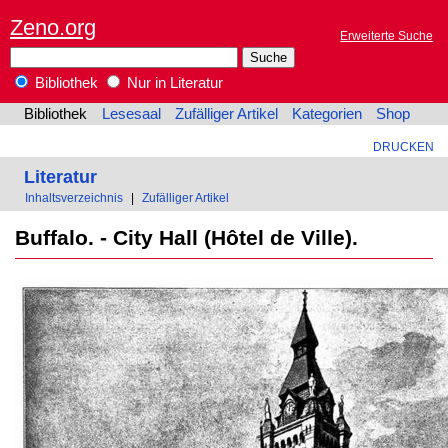
Zeno.org
Erweiterte Suche
Bibliothek
Nur in Literatur
Bibliothek
Lesesaal
Zufälliger Artikel
Kategorien
Shop
DRUCKEN
Literatur
Inhaltsverzeichnis
|
Zufälliger Artikel
Buffalo. - City Hall (Hôtel de Ville).