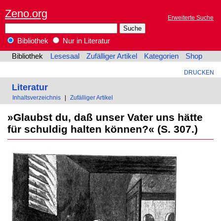
Zeno.org
Erweiterte Suche
Bibliothek
Nur in Literatur
Bibliothek
Lesesaal
Zufälliger Artikel
Kategorien
Shop
DRUCKEN
Literatur
Inhaltsverzeichnis
|
Zufälliger Artikel
»Glaubst du, daß unser Vater uns hätte
für schuldig halten können?« (S. 307.)