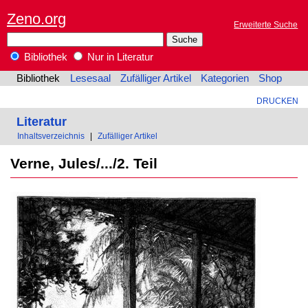
Zeno.org
Erweiterte Suche
Bibliothek
Nur in Literatur
Bibliothek
Lesesaal
Zufälliger Artikel
Kategorien
Shop
DRUCKEN
Literatur
Inhaltsverzeichnis
|
Zufälliger Artikel
Verne, Jules/.../2. Teil