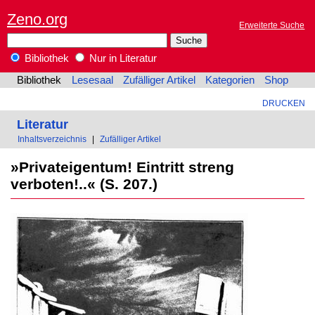
Zeno.org
Erweiterte Suche
Bibliothek
Nur in Literatur
Bibliothek
Lesesaal
Zufälliger Artikel
Kategorien
Shop
DRUCKEN
Literatur
Inhaltsverzeichnis
|
Zufälliger Artikel
»Privateigentum! Eintritt streng
verboten!..« (S. 207.)