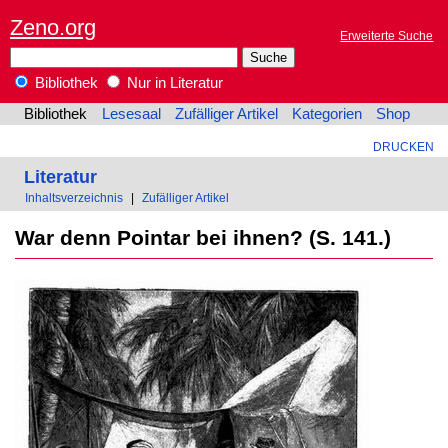
Zeno.org
Erweiterte Suche
Bibliothek
Nur in Literatur
Bibliothek
Lesesaal
Zufälliger Artikel
Kategorien
Shop
DRUCKEN
Literatur
Inhaltsverzeichnis
|
Zufälliger Artikel
War denn Pointar bei ihnen? (S. 141.)