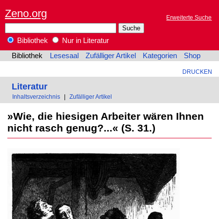
Zeno.org
Erweiterte Suche
Bibliothek
Nur in Literatur
Bibliothek
Lesesaal
Zufälliger Artikel
Kategorien
Shop
DRUCKEN
Literatur
Inhaltsverzeichnis
|
Zufälliger Artikel
»Wie, die hiesigen Arbeiter wären Ihnen
nicht rasch genug?...« (S. 31.)