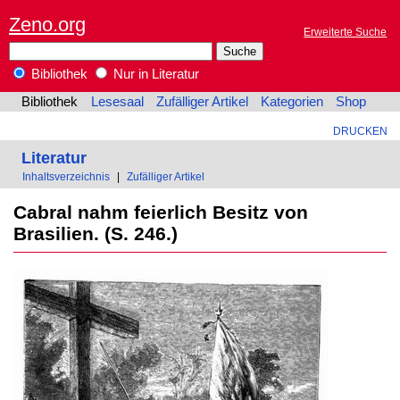
Zeno.org
Erweiterte Suche
Bibliothek
Nur in Literatur
Bibliothek
Lesesaal
Zufälliger Artikel
Kategorien
Shop
DRUCKEN
Literatur
Inhaltsverzeichnis
|
Zufälliger Artikel
Cabral nahm feierlich Besitz von
Brasilien. (S. 246.)