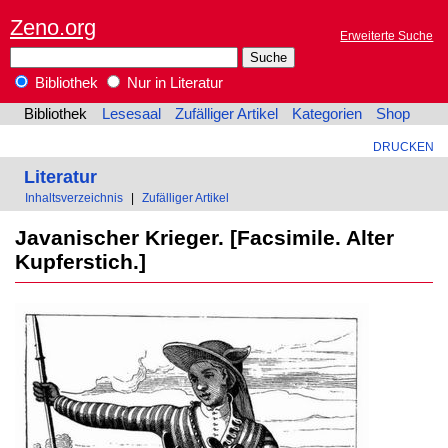
Zeno.org
Erweiterte Suche
Bibliothek
Nur in Literatur
Bibliothek
Lesesaal
Zufälliger Artikel
Kategorien
Shop
DRUCKEN
Literatur
Inhaltsverzeichnis
|
Zufälliger Artikel
Javanischer Krieger. [Facsimile. Alter
Kupferstich.]