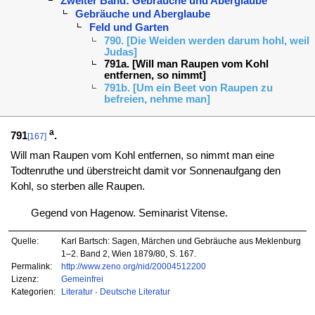
Zweiter Band: Gebräuche und Aberglaube
Gebräuche und Aberglaube
Feld und Garten
790. [Die Weiden werden darum hohl, weil
Judas]
791a. [Will man Raupen vom Kohl
entfernen, so nimmt]
791b. [Um ein Beet von Raupen zu
befreien, nehme man]
a
791
.
[167]
Will man Raupen vom Kohl entfernen, so nimmt man eine
Todtenruthe und überstreicht damit vor Sonnenaufgang den
Kohl, so sterben alle Raupen.
Gegend von Hagenow. Seminarist Vitense.
Quelle:
Karl Bartsch: Sagen, Märchen und Gebräuche aus Meklenburg
1–2. Band 2, Wien 1879/80, S. 167.
Permalink:
http://www.zeno.org/nid/20004512200
Lizenz:
Gemeinfrei
Kategorien:
Literatur
·
Deutsche Literatur