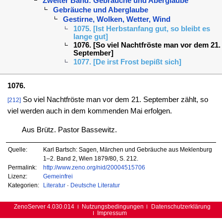
Zweiter Band: Gebräuche und Aberglaube
Gebräuche und Aberglaube
Gestirne, Wolken, Wetter, Wind
1075. [Ist Herbstanfang gut, so bleibt es
lange gut]
1076. [So viel Nachtfröste man vor dem 21.
September]
1077. [De irst Frost bepißt sich]
1076.
So viel Nachtfröste man vor dem 21. September zählt, so
[212]
viel werden auch in dem kommenden Mai erfolgen.
Aus Brütz. Pastor Bassewitz.
Quelle:
Karl Bartsch: Sagen, Märchen und Gebräuche aus Meklenburg
1–2. Band 2, Wien 1879/80, S. 212.
Permalink:
http://www.zeno.org/nid/20004515706
Lizenz:
Gemeinfrei
Kategorien:
Literatur
·
Deutsche Literatur
ZenoServer 4.030.014
Nutzungsbedingungen
Datenschutzerklärung
Impressum