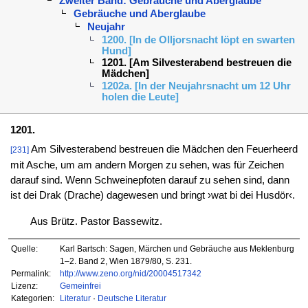
Zweiter Band: Gebräuche und Aberglaube
Gebräuche und Aberglaube
Neujahr
1200. [In de Olljorsnacht löpt en swarten
Hund]
1201. [Am Silvesterabend bestreuen die
Mädchen]
1202a. [In der Neujahrsnacht um 12 Uhr
holen die Leute]
1201.
Am Silvesterabend bestreuen die Mädchen den Feuerheerd
[231]
mit Asche, um am andern Morgen zu sehen, was für Zeichen
darauf sind. Wenn Schweinepfoten darauf zu sehen sind, dann
ist dei Drak (Drache) dagewesen und bringt ›wat bi dei Husdör‹.
Aus Brütz. Pastor Bassewitz.
Quelle:
Karl Bartsch: Sagen, Märchen und Gebräuche aus Meklenburg
1–2. Band 2, Wien 1879/80, S. 231.
Permalink:
http://www.zeno.org/nid/20004517342
Lizenz:
Gemeinfrei
Kategorien:
Literatur
·
Deutsche Literatur