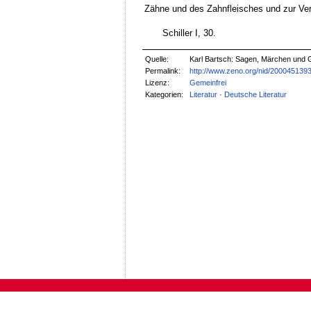
Zähne und des Zahnfleisches und zur V
Schiller I, 30.
Quelle:
Karl Bartsch: Sagen, Märchen und 
Permalink:
http://www.zeno.org/nid/200045139
Lizenz:
Gemeinfrei
Kategorien:
Literatur
·
Deutsche Literatur