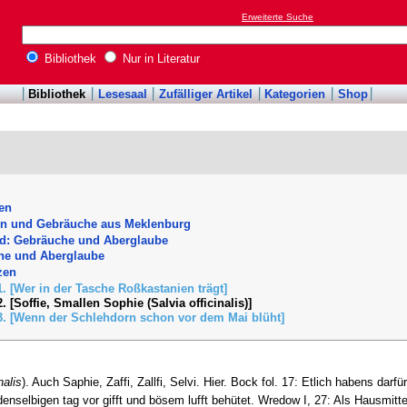
Erweiterte Suche
Bibliothek
Nur in Literatur
Bibliothek
Lesesaal
Zufälliger Artikel
Kategorien
Shop
en
n und Gebräuche aus Meklenburg
nd: Gebräuche und Aberglaube
he und Aberglaube
zen
1. [Wer in der Tasche Roßkastanien trägt]
2. [Soffie, Smallen Sophie (Salvia officinalis)]
3. [Wenn der Schlehdorn schon vor dem Mai blüht]
nalis
). Auch Saphie, Zaffi, Zallfi, Selvi. Hier. Bock fol. 17: Etlich habens darf
denselbigen tag vor gifft und bösem lufft behütet. Wredow I, 27: Als Hausmitte