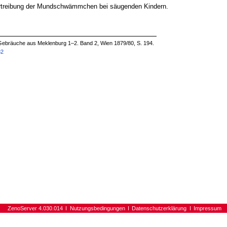
ertreibung der Mundschwämmchen bei säugenden Kindern.
Gebräuche aus Meklenburg 1–2. Band 2, Wien 1879/80, S. 194.
32
ZenoServer 4.030.014
Nutzungsbedingungen
Datenschutzerklärung
Impressum