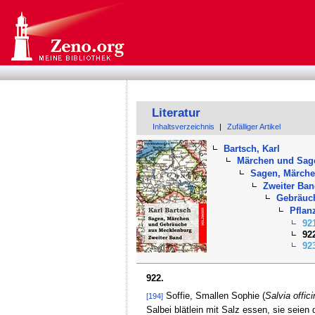
Literatur
Inhaltsverzeichnis
|
Zufälliger Artikel
Bartsch, Karl
Märchen und Sag
Sagen, Märche
Zweiter Ba
Gebräuc
Pflan
92
92
92
922.
Soffie, Smallen Sophie (
Salvia offici
[194]
Salbei blätlein mit Salz essen, sie seien 