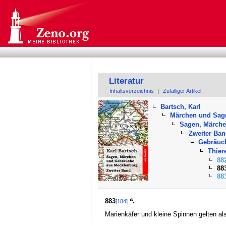
Literatur
Inhaltsverzeichnis
|
Zufälliger Artikel
Bartsch, Karl
Märchen und Sag
Sagen, Märche
Zweiter Ba
Gebräuc
Thier
88
88
88
a
883
.
[184]
Marienkäfer und kleine Spinnen gelten a