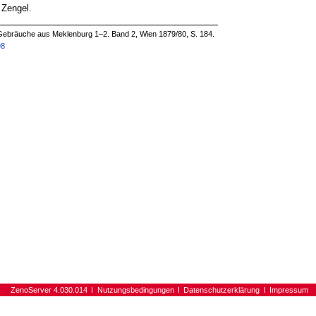
 Zengel.
Gebräuche aus Meklenburg 1–2. Band 2, Wien 1879/80, S. 184.
98
ZenoServer 4.030.014
Nutzungsbedingungen
Datenschutzerklärung
Impressum