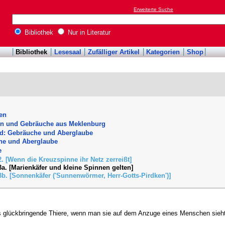
Erweiterte Suche
Bibliothek
Nur in Literatur
Bibliothek
Lesesaal
Zufälliger Artikel
Kategorien
Shop
en
n und Gebräuche aus Meklenburg
nd: Gebräuche und Aberglaube
he und Aberglaube
e
2. [Wenn die Kreuzspinne ihr Netz zerreißt]
3a. [Marienkäfer und kleine Spinnen gelten]
3b. [Sonnenkäfer ('Sunnenwörmer, Herr-Gotts-Pirdken')]
ls glückbringende Thiere, wenn man sie auf dem Anzuge eines Menschen sieht