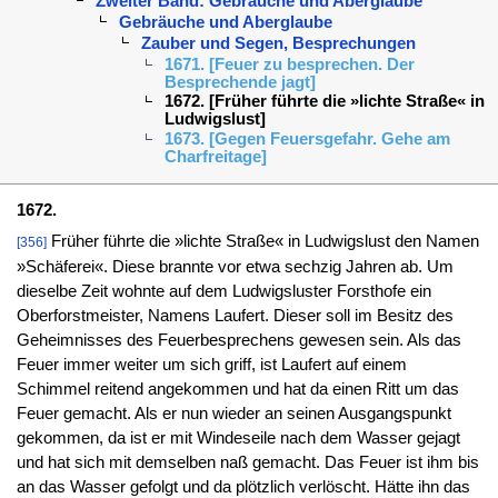
Zweiter Band: Gebräuche und Aberglaube
Gebräuche und Aberglaube
Zauber und Segen, Besprechungen
1671. [Feuer zu besprechen. Der
Besprechende jagt]
1672. [Früher führte die »lichte Straße« in
Ludwigslust]
1673. [Gegen Feuersgefahr. Gehe am
Charfreitage]
1672.
Früher führte die »lichte Straße« in Ludwigslust den Namen
[356]
»Schäferei«. Diese brannte vor etwa sechzig Jahren ab. Um
dieselbe Zeit wohnte auf dem Ludwigsluster Forsthofe ein
Oberforstmeister, Namens Laufert. Dieser soll im Besitz des
Geheimnisses des Feuerbesprechens gewesen sein. Als das
Feuer immer weiter um sich griff, ist Laufert auf einem
Schimmel reitend angekommen und hat da einen Ritt um das
Feuer gemacht. Als er nun wieder an seinen Ausgangspunkt
gekommen, da ist er mit Windeseile nach dem Wasser gejagt
und hat sich mit demselben naß gemacht. Das Feuer ist ihm bis
an das Wasser gefolgt und da plötzlich verlöscht. Hätte ihn das