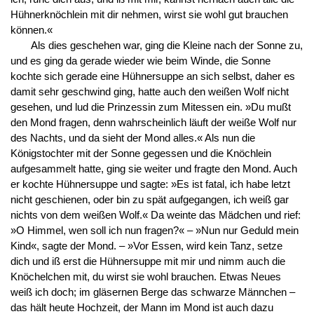
Hühnerknöchlein mit dir nehmen, wirst sie wohl gut brauchen
können.«
Als dies geschehen war, ging die Kleine nach der Sonne zu,
und es ging da gerade wieder wie beim Winde, die Sonne
kochte sich gerade eine Hühnersuppe an sich selbst, daher es
damit sehr geschwind ging, hatte auch den weißen Wolf nicht
gesehen, und lud die Prinzessin zum Mitessen ein. »Du mußt
den Mond fragen, denn wahrscheinlich läuft der weiße Wolf nur
des Nachts, und da sieht der Mond alles.« Als nun die
Königstochter mit der Sonne gegessen und die Knöchlein
aufgesammelt hatte, ging sie weiter und fragte den Mond. Auch
er kochte Hühnersuppe und sagte: »Es ist fatal, ich habe letzt
nicht geschienen, oder bin zu spät aufgegangen, ich weiß gar
nichts von dem weißen Wolf.« Da weinte das Mädchen und rief:
»O Himmel, wen soll ich nun fragen?« – »Nun nur Geduld mein
Kind«, sagte der Mond. – »Vor Essen, wird kein Tanz, setze
dich und iß erst die Hühnersuppe mit mir und nimm auch die
Knöchelchen mit, du wirst sie wohl brauchen. Etwas Neues
weiß ich doch; im gläsernen Berge das schwarze Männchen –
das hält heute Hochzeit, der Mann im Mond ist auch dazu