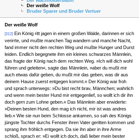
Der Wachholderbaum
Der weiße Wolf
Bruder Sparer und Bruder Vertuer
Der weiße Wolf
Ein König ritt jagen in einem großen Walde, darinnen er sich
[312]
verirrte, und mußte manchen Tag wandern und manche Nacht,
fand immer nicht den rechten Weg und mußte Hunger und Durst
leiden. Endlich begegnete ihm ein kleines schwarzes Männlein,
das fragte der König nach dem rechten Weg. »Ich will dich wohl
führen und geleiten«, sagte das Männlein, »aber du mußt mir
auch etwas dafür geben, du mußt mir das geben, was dir aus
deinem Hause zuerst entgegen kommt.« Der König war froh
und sprach unterwegs: »Du bist recht brav, Männchen; wahrlich
und wenn mein bester Hund mir entgegenlief, so wollt ich dir ihn
doch gern zum Lohne geben.« Das Männlein aber erwiderte:
»Deinen besten Hund, den mag ich nicht, mir ist was andres
lieb.« Wie sie nun beim Schlosse ankamen, so sah des Königs
jüngste Tochter durchs Fenster ihren Vater geritten kommen und
sprang ihm fröhlich entgegen. Da sie ihn aber in ihre Arme
schloß, sprach er: »Ei wollt ich doch, daß lieber mein bester