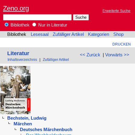
Zeno.org
Erweiterte Suche
Bibliothek
Nur in Literatur
Bibliothek
Lesesaal
Zufälliger Artikel
Kategorien
Shop
DRUCKEN
Literatur
<< Zurück
|
Vorwärts >>
Inhaltsverzeichnis
|
Zufälliger Artikel
Bechstein, Ludwig
Märchen
Deutsches Märchenbuch