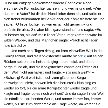
Hund mir entgegen gekommen wäre!« Über diese Rede
erschrak die Königstochter gar sehr, und weinte und rief: »Wie
das, mein Vater? Ist dir dein Hund lieber denn ich, und sollte er
dich froher willkommen heißen?« aber der König tröstete sie und
sagte: »O liebe Tochter, so war es ja nicht gemeint!« und
erzählte ihr alles. Sie aber blieb ganz standhaft und sagte: »Es
ist besser so, als daß mein lieber Vater umgekommen wäre im
wilden Walde«, und das Männchen sagte: »Nach acht Tagen
hole ich dich.«
Und nach acht Tagen richtig, da kam ein weißer Wolf in das
Königsschloß, und die Königstochter mußte sich
auf seinen
[312]
Rücken setzen, und heisa, da ging's durch dick und dünn,
bergauf und ab, und die Königstochter konnte das Reiten auf
dem Wolf nicht aushalten, und fragte: »Ist's noch weit?« –
»Schweig! Weit weit ist's noch zum gläsernen Berge –
schweigst du nicht, so werf ich dich herunter!« Nun ging es
wieder so fort, bis die arme Königstochter wieder zagte und
klagte und fragte, ob es noch weit sei? Und da sagte ihr der Wolf
die nämlichen drohenden Worte, und rannte immer fort, immer
weiter, bis sie zum drittenmale die Frage wagte, da warf er sie