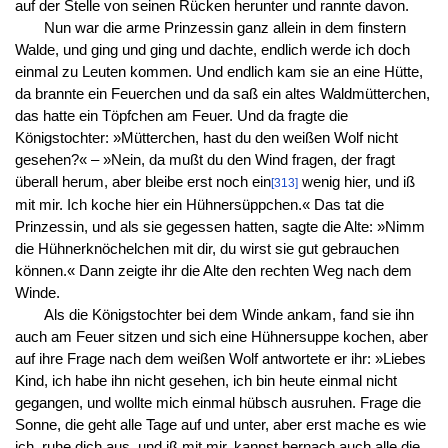
auf der Stelle von seinen Rücken herunter und rannte davon.
Nun war die arme Prinzessin ganz allein in dem finstern
Walde, und ging und ging und dachte, endlich werde ich doch
einmal zu Leuten kommen. Und endlich kam sie an eine Hütte,
da brannte ein Feuerchen und da saß ein altes Waldmütterchen,
das hatte ein Töpfchen am Feuer. Und da fragte die
Königstochter: »Mütterchen, hast du den weißen Wolf nicht
gesehen?« – »Nein, da mußt du den Wind fragen, der fragt
überall herum, aber bleibe erst noch ein
wenig hier, und iß
[313]
mit mir. Ich koche hier ein Hühnersüppchen.« Das tat die
Prinzessin, und als sie gegessen hatten, sagte die Alte: »Nimm
die Hühnerknöchelchen mit dir, du wirst sie gut gebrauchen
können.« Dann zeigte ihr die Alte den rechten Weg nach dem
Winde.
Als die Königstochter bei dem Winde ankam, fand sie ihn
auch am Feuer sitzen und sich eine Hühnersuppe kochen, aber
auf ihre Frage nach dem weißen Wolf antwortete er ihr: »Liebes
Kind, ich habe ihn nicht gesehen, ich bin heute einmal nicht
gegangen, und wollte mich einmal hübsch ausruhen. Frage die
Sonne, die geht alle Tage auf und unter, aber erst mache es wie
ich, ruhe dich aus, und iß mit mir, kannst hernach auch alle die