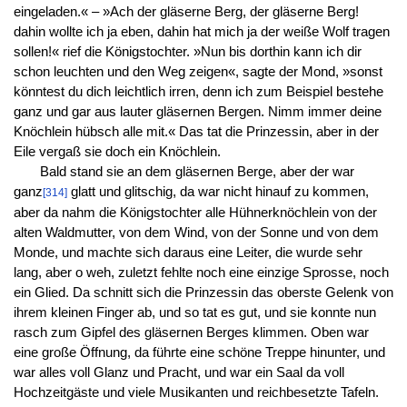
eingeladen.« – »Ach der gläserne Berg, der gläserne Berg!
dahin wollte ich ja eben, dahin hat mich ja der weiße Wolf tragen
sollen!« rief die Königstochter. »Nun bis dorthin kann ich dir
schon leuchten und den Weg zeigen«, sagte der Mond, »sonst
könntest du dich leichtlich irren, denn ich zum Beispiel bestehe
ganz und gar aus lauter gläsernen Bergen. Nimm immer deine
Knöchlein hübsch alle mit.« Das tat die Prinzessin, aber in der
Eile vergaß sie doch ein Knöchlein.
Bald stand sie an dem gläsernen Berge, aber der war
ganz
glatt und glitschig, da war nicht hinauf zu kommen,
[314]
aber da nahm die Königstochter alle Hühnerknöchlein von der
alten Waldmutter, von dem Wind, von der Sonne und von dem
Monde, und machte sich daraus eine Leiter, die wurde sehr
lang, aber o weh, zuletzt fehlte noch eine einzige Sprosse, noch
ein Glied. Da schnitt sich die Prinzessin das oberste Gelenk von
ihrem kleinen Finger ab, und so tat es gut, und sie konnte nun
rasch zum Gipfel des gläsernen Berges klimmen. Oben war
eine große Öffnung, da führte eine schöne Treppe hinunter, und
war alles voll Glanz und Pracht, und war ein Saal da voll
Hochzeitgäste und viele Musikanten und reichbesetzte Tafeln.