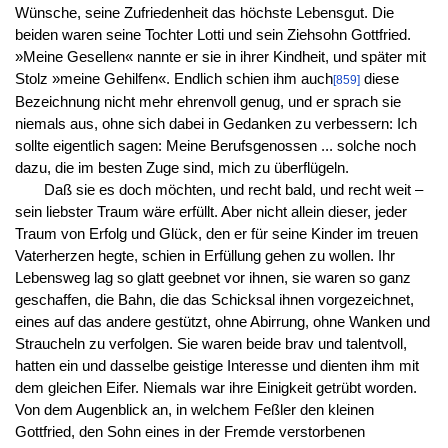
Wünsche, seine Zufriedenheit das höchste Lebensgut. Die
beiden waren seine Tochter Lotti und sein Ziehsohn Gottfried.
»Meine Gesellen« nannte er sie in ihrer Kindheit, und später mit
Stolz »meine Gehilfen«. Endlich schien ihm auch
diese
[859]
Bezeichnung nicht mehr ehrenvoll genug, und er sprach sie
niemals aus, ohne sich dabei in Gedanken zu verbessern: Ich
sollte eigentlich sagen: Meine Berufsgenossen ... solche noch
dazu, die im besten Zuge sind, mich zu überflügeln.
Daß sie es doch möchten, und recht bald, und recht weit –
sein liebster Traum wäre erfüllt. Aber nicht allein dieser, jeder
Traum von Erfolg und Glück, den er für seine Kinder im treuen
Vaterherzen hegte, schien in Erfüllung gehen zu wollen. Ihr
Lebensweg lag so glatt geebnet vor ihnen, sie waren so ganz
geschaffen, die Bahn, die das Schicksal ihnen vorgezeichnet,
eines auf das andere gestützt, ohne Abirrung, ohne Wanken und
Straucheln zu verfolgen. Sie waren beide brav und talentvoll,
hatten ein und dasselbe geistige Interesse und dienten ihm mit
dem gleichen Eifer. Niemals war ihre Einigkeit getrübt worden.
Von dem Augenblick an, in welchem Feßler den kleinen
Gottfried, den Sohn eines in der Fremde verstorbenen