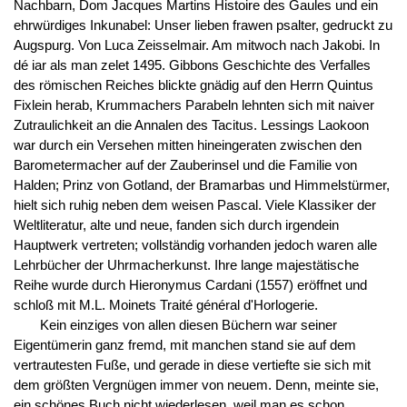
Nachbarn, Dom Jacques Martins Histoire des Gaules und ein
ehrwürdiges Inkunabel: Unser lieben frawen psalter, gedruckt zu
Augspurg. Von Luca Zeisselmair. Am mitwoch nach Jakobi. In
dé iar als man zelet 1495. Gibbons Geschichte des Verfalles
des römischen Reiches blickte gnädig auf den Herrn Quintus
Fixlein herab, Krummachers Parabeln lehnten sich mit naiver
Zutraulichkeit an die Annalen des Tacitus. Lessings Laokoon
war durch ein Versehen mitten hineingeraten zwischen den
Barometermacher auf der Zauberinsel und die Familie von
Halden; Prinz von Gotland, der Bramarbas und Himmelstürmer,
hielt sich ruhig neben dem weisen Pascal. Viele Klassiker der
Weltliteratur, alte und neue, fanden sich durch irgendein
Hauptwerk vertreten; vollständig vorhanden jedoch waren alle
Lehrbücher der Uhrmacherkunst. Ihre lange majestätische
Reihe wurde durch Hieronymus Cardani (1557) eröffnet und
schloß mit M.L. Moinets Traité général d'Horlogerie.
Kein einziges von allen diesen Büchern war seiner
Eigentümerin ganz fremd, mit manchen stand sie auf dem
vertrautesten Fuße, und gerade in diese vertiefte sie sich mit
dem größten Vergnügen immer von neuem. Denn, meinte sie,
ein schönes Buch nicht wiederlesen, weil man es schon