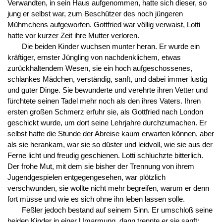
Verwandten, in sein Haus aufgenommen, hatte sich dieser, so
jung er selbst war, zum Beschützer des noch jüngeren
Mühmchens aufgeworfen. Gottfried war völlig verwaist, Lotti
hatte vor kurzer Zeit ihre Mutter verloren.
Die beiden Kinder wuchsen munter heran. Er wurde ein
kräftiger, ernster Jüngling von nachdenklichem, etwas
zurückhaltendem Wesen, sie ein hoch aufgeschossenes,
schlankes Mädchen, verständig, sanft, und dabei immer lustig
und guter Dinge. Sie bewunderte und verehrte ihren Vetter und
fürchtete seinen Tadel mehr noch als den ihres Vaters. Ihren
ersten großen Schmerz erfuhr sie, als Gottfried nach London
geschickt wurde, um dort seine Lehrjahre durchzumachen. Er
selbst hatte die Stunde der Abreise kaum erwarten können, aber
als sie herankam, war sie so düster und leidvoll, wie sie aus der
Ferne licht und freudig geschienen. Lotti schluchzte bitterlich.
Der frohe Mut, mit dem sie bisher der Trennung von ihrem
Jugendgespielen entgegengesehen, war plötzlich
verschwunden, sie wollte nicht mehr begreifen, warum er denn
fort müsse und wie es sich ohne ihn leben lassen solle.
Feßler jedoch bestand auf seinem Sinn. Er umschloß seine
beiden Kinder in einer Umarmung, dann trennte er sie sanft: