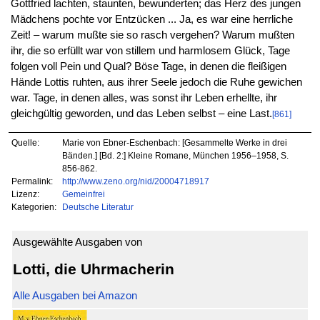
Gottfried lachten, staunten, bewunderten; das Herz des jungen
Mädchens pochte vor Entzücken ... Ja, es war eine herrliche
Zeit! – warum mußte sie so rasch vergehen? Warum mußten
ihr, die so erfüllt war von stillem und harmlosem Glück, Tage
folgen voll Pein und Qual? Böse Tage, in denen die fleißigen
Hände Lottis ruhten, aus ihrer Seele jedoch die Ruhe gewichen
war. Tage, in denen alles, was sonst ihr Leben erhellte, ihr
gleichgültig geworden, und das Leben selbst – eine Last.
[861]
Quelle:
Marie von Ebner-Eschenbach: [Gesammelte Werke in drei
Bänden.] [Bd. 2:] Kleine Romane, München 1956–1958, S.
856-862.
Permalink:
http://www.zeno.org/nid/20004718917
Lizenz:
Gemeinfrei
Kategorien:
Deutsche Literatur
Ausgewählte Ausgaben von
Lotti, die Uhrmacherin
Alle Ausgaben bei Amazon