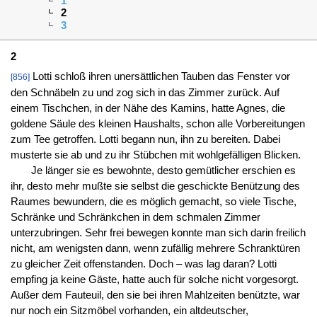
1
2
3
2
Lotti schloß ihren unersättlichen Tauben das Fenster vor
[856]
den Schnäbeln zu und zog sich in das Zimmer zurück. Auf
einem Tischchen, in der Nähe des Kamins, hatte Agnes, die
goldene Säule des kleinen Haushalts, schon alle Vorbereitungen
zum Tee getroffen. Lotti begann nun, ihn zu bereiten. Dabei
musterte sie ab und zu ihr Stübchen mit wohlgefälligen Blicken.
Je länger sie es bewohnte, desto gemütlicher erschien es
ihr, desto mehr mußte sie selbst die geschickte Benützung des
Raumes bewundern, die es möglich gemacht, so viele Tische,
Schränke und Schränkchen in dem schmalen Zimmer
unterzubringen. Sehr frei bewegen konnte man sich darin freilich
nicht, am wenigsten dann, wenn zufällig mehrere Schranktüren
zu gleicher Zeit offenstanden. Doch – was lag daran? Lotti
empfing ja keine Gäste, hatte auch für solche nicht vorgesorgt.
Außer dem Fauteuil, den sie bei ihren Mahlzeiten benützte, war
nur noch ein Sitzmöbel vorhanden, ein altdeutscher,