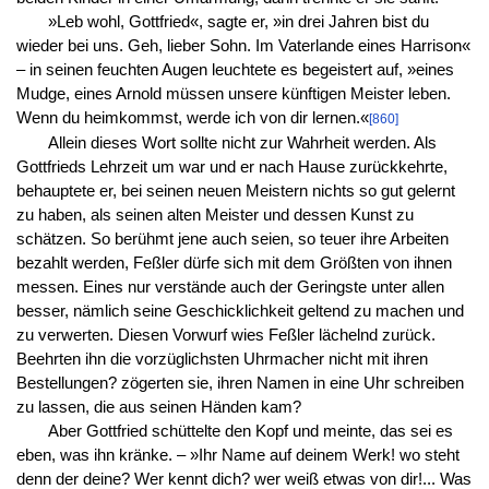
»Leb wohl, Gottfried«, sagte er, »in drei Jahren bist du
wieder bei uns. Geh, lieber Sohn. Im Vaterlande eines Harrison«
– in seinen feuchten Augen leuchtete es begeistert auf, »eines
Mudge, eines Arnold müssen unsere künftigen Meister leben.
Wenn du heimkommst, werde ich von dir lernen.«
[860]
Allein dieses Wort sollte nicht zur Wahrheit werden. Als
Gottfrieds Lehrzeit um war und er nach Hause zurückkehrte,
behauptete er, bei seinen neuen Meistern nichts so gut gelernt
zu haben, als seinen alten Meister und dessen Kunst zu
schätzen. So berühmt jene auch seien, so teuer ihre Arbeiten
bezahlt werden, Feßler dürfe sich mit dem Größten von ihnen
messen. Eines nur verstände auch der Geringste unter allen
besser, nämlich seine Geschicklichkeit geltend zu machen und
zu verwerten. Diesen Vorwurf wies Feßler lächelnd zurück.
Beehrten ihn die vorzüglichsten Uhrmacher nicht mit ihren
Bestellungen? zögerten sie, ihren Namen in eine Uhr schreiben
zu lassen, die aus seinen Händen kam?
Aber Gottfried schüttelte den Kopf und meinte, das sei es
eben, was ihn kränke. – »Ihr Name auf deinem Werk! wo steht
denn der deine? Wer kennt dich? wer weiß etwas von dir!... Was