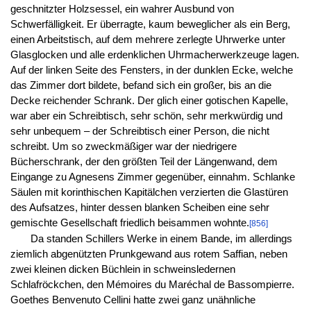
geschnitzter Holzsessel, ein wahrer Ausbund von
Schwerfälligkeit. Er überragte, kaum beweglicher als ein Berg,
einen Arbeitstisch, auf dem mehrere zerlegte Uhrwerke unter
Glasglocken und alle erdenklichen Uhrmacherwerkzeuge lagen.
Auf der linken Seite des Fensters, in der dunklen Ecke, welche
das Zimmer dort bildete, befand sich ein großer, bis an die
Decke reichender Schrank. Der glich einer gotischen Kapelle,
war aber ein Schreibtisch, sehr schön, sehr merkwürdig und
sehr unbequem – der Schreibtisch einer Person, die nicht
schreibt. Um so zweckmäßiger war der niedrigere
Bücherschrank, der den größten Teil der Längenwand, dem
Eingange zu Agnesens Zimmer gegenüber, einnahm. Schlanke
Säulen mit korinthischen Kapitälchen verzierten die Glastüren
des Aufsatzes, hinter dessen blanken Scheiben eine sehr
gemischte Gesellschaft friedlich beisammen wohnte.
[856]
Da standen Schillers Werke in einem Bande, im allerdings
ziemlich abgenützten Prunkgewand aus rotem Saffian, neben
zwei kleinen dicken Büchlein in schweinsledernen
Schlafröckchen, den Mémoires du Maréchal de Bassompierre.
Goethes Benvenuto Cellini hatte zwei ganz unähnliche