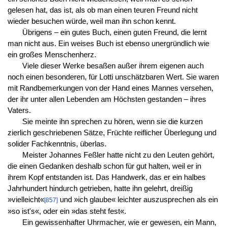
gelesen hat, das ist, als ob man einen teuren Freund nicht
wieder besuchen würde, weil man ihn schon kennt.
Übrigens – ein gutes Buch, einen guten Freund, die lernt
man nicht aus. Ein weises Buch ist ebenso unergründlich wie
ein großes Menschenherz.
Viele dieser Werke besaßen außer ihrem eigenen auch
noch einen besonderen, für Lotti unschätzbaren Wert. Sie waren
mit Randbemerkungen von der Hand eines Mannes versehen,
der ihr unter allen Lebenden am Höchsten gestanden – ihres
Vaters.
Sie meinte ihn sprechen zu hören, wenn sie die kurzen
zierlich geschriebenen Sätze, Früchte reiflicher Überlegung und
solider Fachkenntnis, überlas.
Meister Johannes Feßler hatte nicht zu den Leuten gehört,
die einen Gedanken deshalb schon für gut halten, weil er in
ihrem Kopf entstanden ist. Das Handwerk, das er ein halbes
Jahrhundert hindurch getrieben, hatte ihn gelehrt, dreißig
»vielleicht«
und »ich glaube« leichter auszusprechen als ein
[857]
»so ist's«, oder ein »das steht fest«.
Ein gewissenhafter Uhrmacher, wie er gewesen, ein Mann,