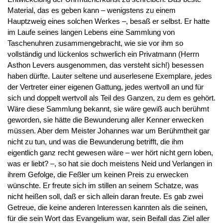
Material, das es geben kann – wenigstens zu einem
Hauptzweig eines solchen Werkes –, besaß er selbst. Er hatte
im Laufe seines langen Lebens eine Sammlung von
Taschenuhren zusammengebracht, wie sie vor ihm so
vollständig und lückenlos schwerlich ein Privatmann (Herrn
Asthon Levers ausgenommen, das versteht sich!) besessen
haben dürfte. Lauter seltene und auserlesene Exemplare, jedes
der Vertreter einer eigenen Gattung, jedes wertvoll an und für
sich und doppelt wertvoll als Teil des Ganzen, zu dem es gehört.
Wäre diese Sammlung bekannt, sie wäre gewiß auch berühmt
geworden, sie hätte die Bewunderung aller Kenner erwecken
müssen. Aber dem Meister Johannes war um Berühmtheit gar
nicht zu tun, und was die Bewunderung betrifft, die ihm
eigentlich ganz recht gewesen wäre – wer hört nicht gern loben,
was er liebt? –, so hat sie doch meistens Neid und Verlangen in
ihrem Gefolge, die Feßler um keinen Preis zu erwecken
wünschte. Er freute sich im stillen an seinem Schatze, was
nicht heißen soll, daß er sich allein daran freute. Es gab zwei
Getreue, die keine anderen Interessen kannten als die seinen,
für die sein Wort das Evangelium war, sein Beifall das Ziel aller