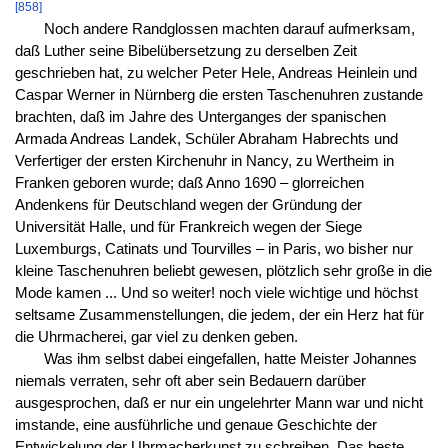
[858]
Noch andere Randglossen machten darauf aufmerksam,
daß Luther seine Bibelübersetzung zu derselben Zeit
geschrieben hat, zu welcher Peter Hele, Andreas Heinlein und
Caspar Werner in Nürnberg die ersten Taschenuhren zustande
brachten, daß im Jahre des Unterganges der spanischen
Armada Andreas Landek, Schüler Abraham Habrechts und
Verfertiger der ersten Kirchenuhr in Nancy, zu Wertheim in
Franken geboren wurde; daß Anno 1690 – glorreichen
Andenkens für Deutschland wegen der Gründung der
Universität Halle, und für Frankreich wegen der Siege
Luxemburgs, Catinats und Tourvilles – in Paris, wo bisher nur
kleine Taschenuhren beliebt gewesen, plötzlich sehr große in die
Mode kamen ... Und so weiter! noch viele wichtige und höchst
seltsame Zusammenstellungen, die jedem, der ein Herz hat für
die Uhrmacherei, gar viel zu denken geben.
Was ihm selbst dabei eingefallen, hatte Meister Johannes
niemals verraten, sehr oft aber sein Bedauern darüber
ausgesprochen, daß er nur ein ungelehrter Mann war und nicht
imstande, eine ausführliche und genaue Geschichte der
Entwickelung der Uhrmacherkunst zu schreiben. Das beste