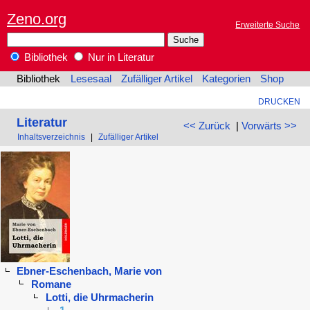
Zeno.org
Erweiterte Suche
Bibliothek
Nur in Literatur
Bibliothek
Lesesaal
Zufälliger Artikel
Kategorien
Shop
DRUCKEN
Literatur
<< Zurück
|
Vorwärts >>
Inhaltsverzeichnis
|
Zufälliger Artikel
Ebner-Eschenbach, Marie von
Romane
Lotti, die Uhrmacherin