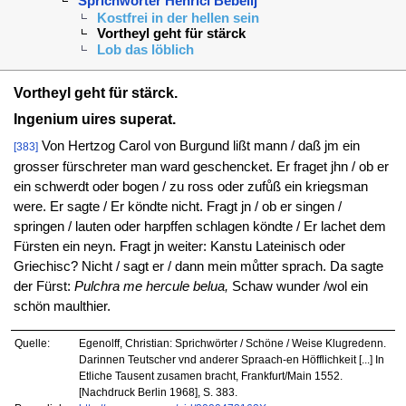
Sprichwörter Henrici Bebelij
Kostfrei in der hellen sein
Vortheyl geht für stärck
Lob das löblich
Vortheyl geht für stärck.
Ingenium uires superat.
Von Hertzog Carol von Burgund lißt mann / daß jm ein
[383]
grosser fürschreter man ward geschencket. Er fraget jhn / ob er
ein schwerdt oder bogen / zu ross oder zufůß ein kriegsman
were. Er sagte / Er köndte nicht. Fragt jn / ob er singen /
springen / lauten oder harpffen schlagen köndte / Er lachet dem
Fürsten ein neyn. Fragt jn weiter: Kanstu Lateinisch oder
Griechisc? Nicht / sagt er / dann mein můtter sprach. Da sagte
der Fürst:
Pulchra me hercule belua,
Schaw wunder /wol ein
schön maulthier.
Quelle:
Egenolff, Christian: Sprichwörter / Schöne / Weise Klugredenn.
Darinnen Teutscher vnd anderer Spraach-en Höfflichkeit [...] In
Etliche Tausent zusamen bracht, Frankfurt/Main 1552.
[Nachdruck Berlin 1968], S. 383.