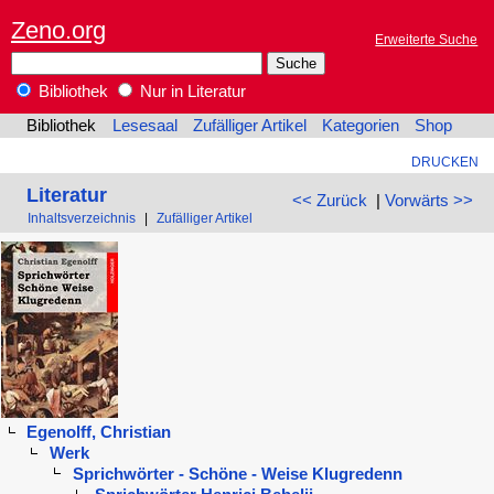
Zeno.org
Erweiterte Suche
Bibliothek
Nur in Literatur
Bibliothek
Lesesaal
Zufälliger Artikel
Kategorien
Shop
DRUCKEN
Literatur
<< Zurück
|
Vorwärts >>
Inhaltsverzeichnis
|
Zufälliger Artikel
Egenolff, Christian
Werk
Sprichwörter - Schöne - Weise Klugredenn