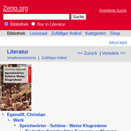
Zeno.org
Erweiterte Suche
Bibliothek
Nur in Literatur
Bibliothek
Lesesaal
Zufälliger Artikel
Kategorien
Shop
DRUCKEN
Literatur
<< Zurück
|
Vorwärts >>
Inhaltsverzeichnis
|
Zufälliger Artikel
Egenolff, Christian
Werk
Sprichwörter - Schöne - Weise Klugredenn