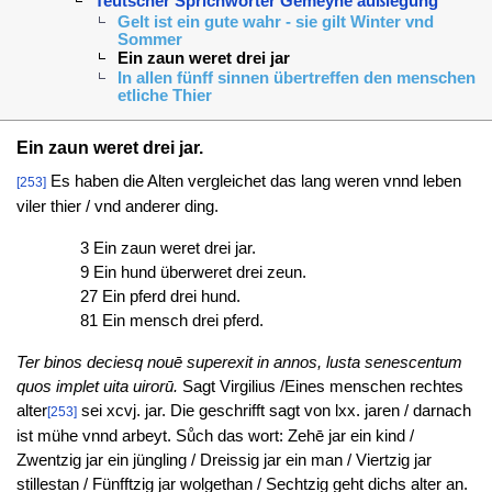
Teutscher Sprichwörter Gemeyne außlegung
Gelt ist ein gute wahr - sie gilt Winter vnd
Sommer
Ein zaun weret drei jar
In allen fünff sinnen übertreffen den menschen
etliche Thier
Ein zaun weret drei jar.
Es haben die Alten vergleichet das lang weren vnnd leben
[253]
viler thier / vnd anderer ding.
3 Ein zaun weret drei jar.
9 Ein hund überweret drei zeun.
27 Ein pferd drei hund.
81 Ein mensch drei pferd.
Ter binos deciesq nouē superexit in annos, lusta senescentum
quos implet uita uirorū.
Sagt Virgilius /Eines menschen rechtes
alter
sei xcvj. jar. Die geschrifft sagt von lxx. jaren / darnach
[253]
ist mühe vnnd arbeyt. Sůch das wort: Zehē jar ein kind /
Zwentzig jar ein jüngling / Dreissig jar ein man / Viertzig jar
stillestan / Fünfftzig jar wolgethan / Sechtzig geht dichs alter an.