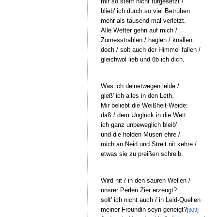
mir so steiff nicht fürgesetzt /
blieb' ich durch so viel Betrüben
mehr als tausend mal verletzt.
Alle Wetter gehn auf mich /
Zornesstrahlen / haglen / knallen:
doch / solt auch der Himmel fallen /
gleichwol lieb und üb ich dich.
Was ich deinetwegen leide /
gieß' ich alles in den Leth.
Mir beliebt die Weißheit-Weide:
daß / dem Unglück in die Wett
ich ganz unbeweglich bleib'
und die holden Musen ehre /
mich an Neid und Streit nit kehre /
etwas sie zu preißen schreib.
Wird nit / in den sauren Wellen /
unsrer Perlen Zier erzeugt?
solt' ich nicht auch / in Leid-Quellen
meiner Freundin seyn geneigt?
[309]