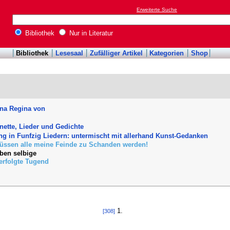
Erweiterte Suche
Bibliothek
Nur in Literatur
Bibliothek
Lesesaal
Zufälliger Artikel
Kategorien
Shop
ina Regina von
nette, Lieder und Gedichte
g in Funfzig Liedern: untermischt mit allerhand Kunst-Gedanken
üssen alle meine Feinde zu Schanden werden!
eben selbige
verfolgte Tugend
1.
[308]