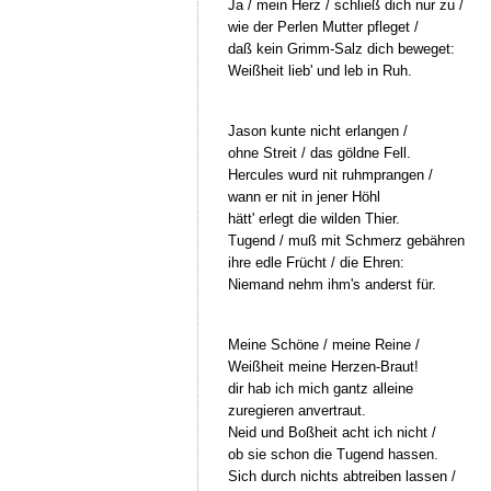
Ja / mein Herz / schließ dich nur zu /
wie der Perlen Mutter pfleget /
daß kein Grimm-Salz dich beweget:
Weißheit lieb' und leb in Ruh.
Jason kunte nicht erlangen /
ohne Streit / das göldne Fell.
Hercules wurd nit ruhmprangen /
wann er nit in jener Höhl
hätt' erlegt die wilden Thier.
Tugend / muß mit Schmerz gebähren
ihre edle Frücht / die Ehren:
Niemand nehm ihm's anderst für.
Meine Schöne / meine Reine /
Weißheit meine Herzen-Braut!
dir hab ich mich gantz alleine
zuregieren anvertraut.
Neid und Boßheit acht ich nicht /
ob sie schon die Tugend hassen.
Sich durch nichts abtreiben lassen /