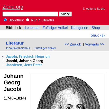
Zeno.org
Erweiterte Suche
Bibliothek
Nur in Literatur
Bibliothek
Lesesaal
Zufälliger Artikel
Kategorien
Shop
DRUCKEN
Literatur
<< Zurück
|
Vorwärts >>
Inhaltsverzeichnis
|
Zufälliger Artikel
Jacobi, Friedrich Heinrich
Jacobi, Johann Georg
Jacobsen, Jens Peter
Johann
Georg
Jacobi
(1740–1814)