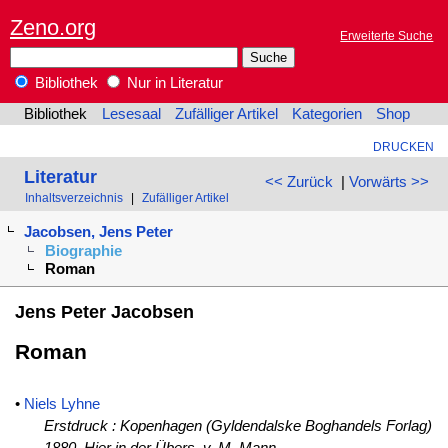
Zeno.org
Erweiterte Suche
Bibliothek
Nur in Literatur
Bibliothek
Lesesaal
Zufälliger Artikel
Kategorien
Shop
DRUCKEN
Literatur
<< Zurück
|
Vorwärts >>
Inhaltsverzeichnis
|
Zufälliger Artikel
Jacobsen, Jens Peter
Biographie
Roman
Jens Peter Jacobsen
Roman
•
Niels Lyhne
Erstdruck : Kopenhagen (Gyldendalske Boghandels Forlag)