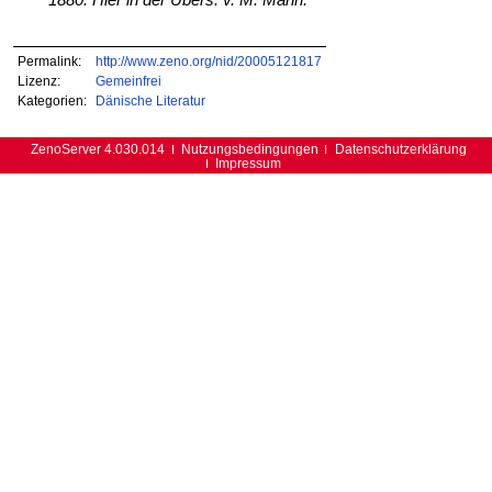
1880. Hier in der Übers. v. M. Mann.
Permalink:
http://www.zeno.org/nid/20005121817
Lizenz:
Gemeinfrei
Kategorien:
Dänische Literatur
ZenoServer 4.030.014
Nutzungsbedingungen
Datenschutzerklärung
Impressum