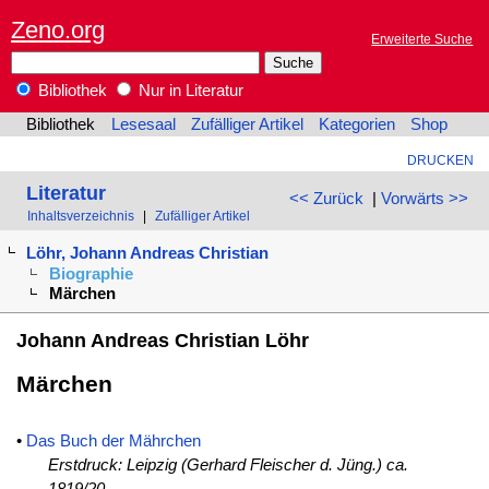
Zeno.org
Erweiterte Suche
Bibliothek
Nur in Literatur
Bibliothek
Lesesaal
Zufälliger Artikel
Kategorien
Shop
DRUCKEN
Literatur
<< Zurück
|
Vorwärts >>
Inhaltsverzeichnis
|
Zufälliger Artikel
Löhr, Johann Andreas Christian
Biographie
Märchen
Johann Andreas Christian Löhr
Märchen
•
Das Buch der Mährchen
Erstdruck: Leipzig (Gerhard Fleischer d. Jüng.) ca.