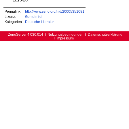
1819/20.
Permalink:
http://www.zeno.org/nid/20005351081
Lizenz:
Gemeinfrei
Kategorien:
Deutsche Literatur
ZenoServer 4.030.014
Nutzungsbedingungen
Datenschutzerklärung
Impressum