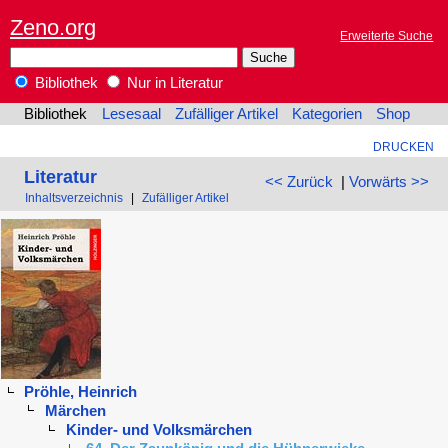
Zeno.org
Erweiterte Suche
Bibliothek
Nur in Literatur
Bibliothek
Lesesaal
Zufälliger Artikel
Kategorien
Shop
DRUCKEN
Literatur
<< Zurück
|
Vorwärts >>
Inhaltsverzeichnis
|
Zufälliger Artikel
Pröhle, Heinrich
Märchen
Kinder- und Volksmärchen