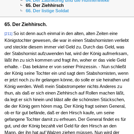
64. Der Zaunkönig und die Hühnerwieke
65. Der Ziehhirsch
66. Der listige Soldat
65. Der Ziehhirsch.
So ist denn auch einmal in den alten, alten Zeiten eine
[211]
Königstochter gewesen, die war in einen Stabshornisten verliebt
und steckte diesem immer viel Geld zu. Durch das Geld, was
der Stabshornist aufzuwenden hat, wird der König aufmerksam,
läßt ihn zu sich kommen und fragt ihn, woher er das viele Geld
erhalte. - Das bekäme er von seiner Prinzessin. - Nun schließt
der König seine Tochter ein und sagt dem Stabshornisten, wenn
er jetzt noch zu ihr gelangen könne, do solle er sie heirathen und
König werden. Weiß mein Stabstrompeter nichts Anderes zu
thun, als daß er sich einen Ziehhirsch auf Rollen machen läßt,
da legt er sich hinein und bläst alle die schönsten Stückschen,
die der König gern hören mag. Der König fragt seinen General,
ob er für gut befände, daß er den Hirsch kaufe, um seine
gefangene Tochter damit zu erfreuen. Der General findet es für
gut, und der König bezahlt viel Geld für den Hirsch an den
Mann, der ihn hat auf Walzen ziehen müssen. Nun wird der