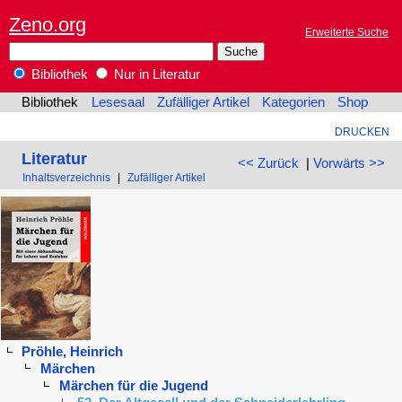
Zeno.org
Erweiterte Suche
Bibliothek
Nur in Literatur
Bibliothek
Lesesaal
Zufälliger Artikel
Kategorien
Shop
DRUCKEN
Literatur
<< Zurück
|
Vorwärts >>
Inhaltsverzeichnis
|
Zufälliger Artikel
Pröhle, Heinrich
Märchen
Märchen für die Jugend