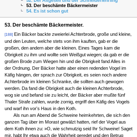
52. Der Altgesell und der Schneiderlehrling
53. Der beschämte Bäckermeister
54. Es ist schon gut
53. Der beschämte Bäckermeister.
Ein Bäcker backte zweierlei Achterbrode, große und kleine,
[188]
und den Leuten, welche stets von ihm kauften, gab er die
großen, den andern aber die kleinen. Eines Tages kam die
Obrigkeit zu ihm und wollte sein Weißgut wiegen; da gab er die
großen Brode zum Wiegen hin und die Obrigkeit fand Alles in
der Ordnung. Der Bäcker hatte aber einen redenden Vogel im
Käfig hängen, der sprach zur Obrigkeit, es seien noch andere
Achterbrode im kleinen Schranke, die sollten auch gewogen
werden. Da fand die Obrigkeit auch die kleinen Achterbrode,
wog sie und befand sie zu leicht, der Bäcker aber mußte fünf
Thaler Strafe zahlen, wurde zornig, ergriff den Käfig des Vogels
und warf ihn vor's Haus in den Koth.
Als nun am Abend die Schweine heimkehrten, die sich den
ganzen Tag über im Morast gewälzt hatten, rief der Vogel aus
dem Koth ihnen zu: »O, wie schmutzig seid Ihr Schweine! Saget
mir, habt Ihr etwa auch die Wahrheit geredet und den Betrug