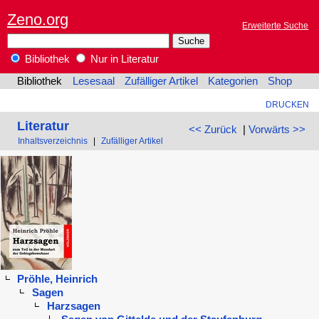
Zeno.org
Erweiterte Suche
Bibliothek
Nur in Literatur
Bibliothek
Lesesaal
Zufälliger Artikel
Kategorien
Shop
DRUCKEN
Literatur
<< Zurück
|
Vorwärts >>
Inhaltsverzeichnis
|
Zufälliger Artikel
Pröhle, Heinrich
Sagen
Harzsagen