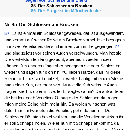
Sagen von Schierke und Elend
85. Der Schlosser am Brocken
86. Der Erdgeist im Mönchenloche
Nr. 85. Der Schlosser am Brocken.
Es ist einmal ein Schlosser gewesen, der ist ausgewandert,
[52]
und kommt auf seiner Reise am Brocken vorbei. Hier begegnen
ihm zwei Venetianer, die sind immer vor ihm hergegangen,
[52]
und sind zuletzt vor seinen Augen verschwunden. Man hat sie
Dreiviertelstunden lang gesucht, aber nicht wieder finden
können. Am anderen Tage aber begegnen sie dem Schlosser
wieder und sagen für sich hin: »O lieben Harzer, daß ihr diese
Steine nicht besser benutzet, ihr werfet häufig mit einem Steine
nach einer Kuh, der mehr wert ist wie die Kuh selbst!« Auch
fragten sie ihn, ob er mit wolle. Er sagte: wohin? Da antworteten
die beiden: nach Venetien. O! sagte der Schlosser, da tragen
mich meine Beine nicht mehr hin. Da wollen wir schon was
dafür thun, antworteten die Venetier; gehe du nur mit. Der
Schlosser läßt sich beschwatzen, und die Venetier schicken ihn:
er soll Schnaps holen. Wie er nun mit Schnaps ankommt, da
wird der ausgetrunken und sie fangen an einzuschlafen. Wie sie