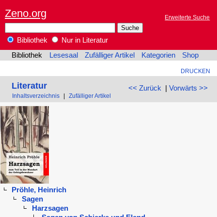
Zeno.org
Erweiterte Suche
Bibliothek
Nur in Literatur
Bibliothek
Lesesaal
Zufälliger Artikel
Kategorien
Shop
DRUCKEN
Literatur
<< Zurück
|
Vorwärts >>
Inhaltsverzeichnis
|
Zufälliger Artikel
Pröhle, Heinrich
Sagen
Harzsagen