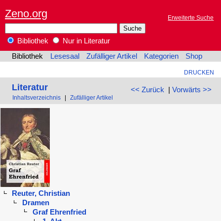
Zeno.org
Erweiterte Suche
Bibliothek
Nur in Literatur
Bibliothek
Lesesaal
Zufälliger Artikel
Kategorien
Shop
DRUCKEN
Literatur
<< Zurück
|
Vorwärts >>
Inhaltsverzeichnis
|
Zufälliger Artikel
Reuter, Christian
Dramen
Graf Ehrenfried