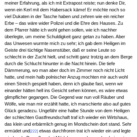
meiner Erfahrung, als ich mit Extrapost reiste; nun denke Dir,
wenn ein Kerl mit dem Habersack käme! Er möchte noch so
viel Dukaten in der Tasche haben und zehren wie ein reicher
Erbe – das wäre wider Polizei und die Ehre des Hauses. Zu
dem Pfarrer hätte ich wohl gehen sollen, wie ich nachher
überlegte, um meine Schuldigkeit ganz getan zu haben. Aber
das Unwesen wurmte mich zu sehr; ich gab dem Heiligen im
Geiste drei tüchtige Nasenstüber, daß er seine Leute so
schlecht in der Zucht hielt, und schritt ganz trotzig an dem Berge
durch die Schlucht hinunter in die Nacht hinein. Die tiefe
Dämmerung, wo man aber doch im Zimmer noch nicht Licht
hatte, und mein halb polnischer Anzug mochten mir auch wohl
einen Streich gespielt haben, denn ich glaube fast, wenn wir
einander hätten hell ins Gesicht sehen können, es wäre etwas
glimpflicher gegangen. Die Gegend war nun voll Räuber und
Wölfe, wie man mir erzählt hatte, ich marschierte also auf gutes
Glück geradezu. Ungefähr eine halbe Stunde von dem Heiligen
der schlechten Gastfreundschaft traf ich wieder ein Wirtshaus,
das klein und erbärmlich genug im Mondschein dort stand. Sehr
ermüdet und
etwas durchfroren trat ich wieder ein und legte
[222]