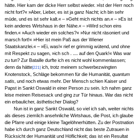
hätte. Hier kam der dicke Herr selbst wieder. »Ist der Herr noch
nicht fort?« »Aber, Lieber, es ist ja ganz Nacht; ich bin sehr
müde, und es ist sehr kalt.« – »Geht mich nichts an.« – »Es ist
kein anderes Wirtshaus in der Nähe.« – »Wird schon eins
finden.« »Auch wieder ein solches?« »Nur nicht räsoniert und
marsch fort!« »Hier ist mein Paß aus der Wiener
Staatskanzlei.« – »Ei, was!« rief er grimmig wütend, und ohne
mit Respekt zu sagen, »ich sch . .... auf den Quark!« Was war
zu tun? Zur Bataille durfte ich es nicht wohl kommenlassen;
denn da hätte
ich, trotz meinem schwerbezwingten
[221]
Knotenstock, Schläge bekommen für die Humanität,
quantum
satis
, und noch etwas mehr. Der Mensch schien Kaiser und
Papst in Sankt Oswald in einer Person zu sein. Ich nahm ganz
leise meinen Reisesack und ging zur Tür hinaus. War das nicht
ein erbaulicher, ästhetischer Dialog?
Nun ist in ganz Sankt Oswald, so viel ich sah, weiter nichts
als dieses ziemlich ansehnliche Wirtshaus, die Post, ich glaube
die Pfarre und einige kleine Tagelöhnerhütten. Zu der Postnation
habe ich durch ganz Deutschland nicht das beste Zutrauen in
Rücksicht der Humanität und Höflichkeit; das ist ein Resultat