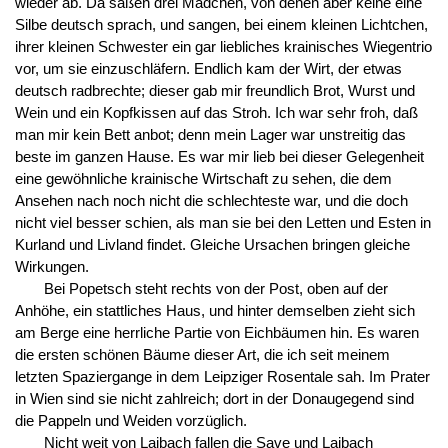
wieder ab. Da saßen drei Mädchen, von denen aber keine eine
Silbe deutsch sprach, und sangen, bei einem kleinen Lichtchen,
ihrer kleinen Schwester ein gar liebliches krainisches Wiegentrio
vor, um sie einzuschläfern. Endlich kam der Wirt, der etwas
deutsch radbrechte; dieser gab mir freundlich Brot, Wurst und
Wein und ein Kopfkissen auf das Stroh. Ich war sehr froh, daß
man mir kein Bett anbot; denn mein Lager war unstreitig das
beste im ganzen Hause. Es war mir lieb bei dieser Gelegenheit
eine gewöhnliche krainische Wirtschaft zu sehen, die dem
Ansehen nach noch nicht die schlechteste war, und die doch
nicht viel besser schien, als man sie bei den Letten und Esten in
Kurland und Livland findet. Gleiche Ursachen bringen gleiche
Wirkungen.
Bei Popetsch steht rechts von der Post, oben auf der
Anhöhe, ein stattliches Haus, und hinter demselben zieht sich
am Berge eine herrliche Partie von Eichbäumen hin. Es waren
die ersten schönen Bäume dieser Art, die ich seit meinem
letzten Spaziergange in dem Leipziger Rosentale sah. Im Prater
in Wien sind sie nicht zahlreich; dort in der Donaugegend sind
die Pappeln und Weiden vorzüglich.
Nicht weit von Laibach fallen die Save und Laibach