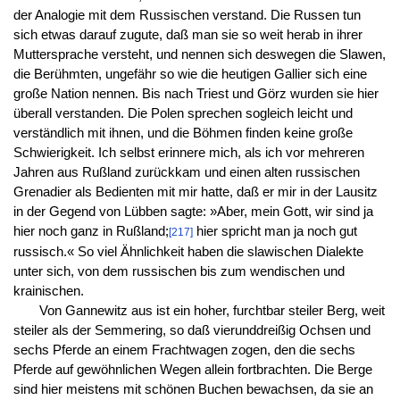
der Analogie mit dem Russischen verstand. Die Russen tun
sich etwas darauf zugute, daß man sie so weit herab in ihrer
Muttersprache versteht, und nennen sich deswegen die Slawen,
die Berühmten, ungefähr so wie die heutigen Gallier sich eine
große Nation nennen. Bis nach Triest und Görz wurden sie hier
überall verstanden. Die Polen sprechen sogleich leicht und
verständlich mit ihnen, und die Böhmen finden keine große
Schwierigkeit. Ich selbst erinnere mich, als ich vor mehreren
Jahren aus Rußland zurückkam und einen alten russischen
Grenadier als Bedienten mit mir hatte, daß er mir in der Lausitz
in der Gegend von Lübben sagte: »Aber, mein Gott, wir sind ja
hier noch ganz in Rußland;
hier spricht man ja noch gut
[217]
russisch.« So viel Ähnlichkeit haben die slawischen Dialekte
unter sich, von dem russischen bis zum wendischen und
krainischen.
Von Gannewitz aus ist ein hoher, furchtbar steiler Berg, weit
steiler als der Semmering, so daß vierunddreißig Ochsen und
sechs Pferde an einem Frachtwagen zogen, den die sechs
Pferde auf gewöhnlichen Wegen allein fortbrachten. Die Berge
sind hier meistens mit schönen Buchen bewachsen, da sie an