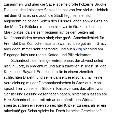
zusammen, und über die Save ist eine große hölzerne Brücke.
Die Lage des Laibacher Schlosses hat von fern viel Ähnlichkeit
mit dem Grazer; und auch die Stadt liegt hier ziemlich
angenehm an beiden Seiten des Flusses, eben so wie Graz an
der Mur. Die Brücken machen hier, wie in Graz, die besten
Marktplätze, da sie sehr bequem auf beiden Seiten mit
Kaufmannsläden besetzt sind; eine große Annehmlichkeit für
Fremde! Das Komödienhaus ist zwar nicht so gut als in Graz,
aber doch immer sehr anständig; und auch
hier sind am
[223]
Eingange links und rechts Kaffee- und Billardzimmer.
Schantroch, der hiesige Entrepreneur, der abwechselnd
hier, in Görz, in Klagenfurt, und auch zuweilen in Triest ist, gab
Kotzebues Bayard. Er selbst spielte in einem ziemlich
schlechten Dialekt, und seine ganze Gesellschaft hält keine
Vergleichung mit der Domaratiussischen in Graz aus. Man
sprach hier von einem Stück in Knittelversen, das alles, was
Schiller und Lessing geschrieben haben, hinter sich lassen soll.
Herr Schantroch, der mit mir an der nämlichen Wirtstafel
speiste, schien ein eben so seichter Kritiker zu sein, als er ein
mittelmäßiger Schauspieler ist. Doch ist seine Gesellschaft