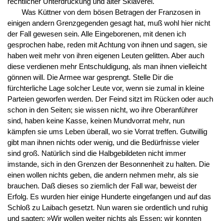
rechtlicher Unterdrückung und alter Sklaverei.
Was Küttner von dem bösen Betragen der Franzosen in
einigen andern Grenzgegenden gesagt hat, muß wohl hier nicht
der Fall gewesen sein. Alle Eingeborenen, mit denen ich
gesprochen habe, reden mit Achtung von ihnen und sagen, sie
haben weit mehr von ihren eigenen Leuten gelitten. Aber auch
diese verdienen mehr Entschuldigung, als man ihnen vielleicht
gönnen will. Die Armee war gesprengt. Stelle Dir die
fürchterliche Lage solcher Leute vor, wenn sie zumal in kleine
Parteien geworfen werden. Der Feind sitzt im Rücken oder auch
schon in den Seiten; sie wissen nicht, wo ihre Oberanführer
sind, haben keine Kasse, keinen Mundvorrat mehr, nun
kämpfen sie ums Leben überall, wo sie Vorrat treffen. Gutwillig
gibt man ihnen nichts oder wenig, und die Bedürfnisse vieler
sind groß. Natürlich sind die Halbgebildeten nicht immer
imstande, sich in den Grenzen der Besonnenheit zu halten. Die
einen wollen nichts geben, die andern nehmen mehr, als sie
brauchen. Daß dieses so ziemlich der Fall war, beweist der
Erfolg. Es wurden hier einige Hunderte eingefangen und auf das
Schloß zu Laibach gesetzt. Nun waren sie ordentlich und ruhig
und sagten: »Wir wollen weiter nichts als Essen; wir konnten