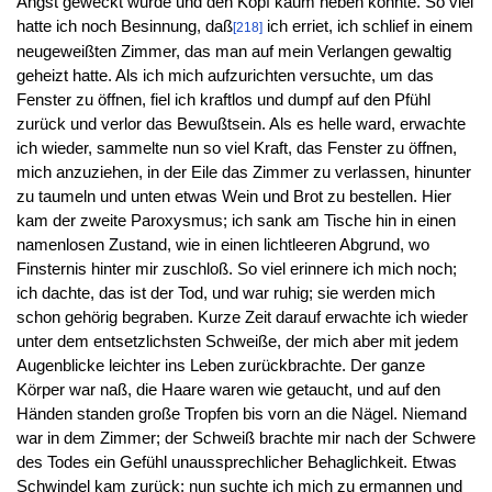
Angst geweckt wurde und den Kopf kaum heben konnte. So viel
hatte ich noch Besinnung, daß
ich erriet, ich schlief in einem
[218]
neugeweißten Zimmer, das man auf mein Verlangen gewaltig
geheizt hatte. Als ich mich aufzurichten versuchte, um das
Fenster zu öffnen, fiel ich kraftlos und dumpf auf den Pfühl
zurück und verlor das Bewußtsein. Als es helle ward, erwachte
ich wieder, sammelte nun so viel Kraft, das Fenster zu öffnen,
mich anzuziehen, in der Eile das Zimmer zu verlassen, hinunter
zu taumeln und unten etwas Wein und Brot zu bestellen. Hier
kam der zweite Paroxysmus; ich sank am Tische hin in einen
namenlosen Zustand, wie in einen lichtleeren Abgrund, wo
Finsternis hinter mir zuschloß. So viel erinnere ich mich noch;
ich dachte, das ist der Tod, und war ruhig; sie werden mich
schon gehörig begraben. Kurze Zeit darauf erwachte ich wieder
unter dem entsetzlichsten Schweiße, der mich aber mit jedem
Augenblicke leichter ins Leben zurückbrachte. Der ganze
Körper war naß, die Haare waren wie getaucht, und auf den
Händen standen große Tropfen bis vorn an die Nägel. Niemand
war in dem Zimmer; der Schweiß brachte mir nach der Schwere
des Todes ein Gefühl unaussprechlicher Behaglichkeit. Etwas
Schwindel kam zurück; nun suchte ich mich zu ermannen und