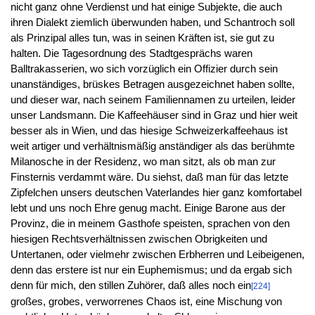
nicht ganz ohne Verdienst und hat einige Subjekte, die auch
ihren Dialekt ziemlich überwunden haben, und Schantroch soll
als Prinzipal alles tun, was in seinen Kräften ist, sie gut zu
halten. Die Tagesordnung des Stadtgesprächs waren
Balltrakasserien, wo sich vorzüglich ein Offizier durch sein
unanständiges, brüskes Betragen ausgezeichnet haben sollte,
und dieser war, nach seinem Familiennamen zu urteilen, leider
unser Landsmann. Die Kaffeehäuser sind in Graz und hier weit
besser als in Wien, und das hiesige Schweizerkaffeehaus ist
weit artiger und verhältnismäßig anständiger als das berühmte
Milanosche in der Residenz, wo man sitzt, als ob man zur
Finsternis verdammt wäre. Du siehst, daß man für das letzte
Zipfelchen unsers deutschen Vaterlandes hier ganz komfortabel
lebt und uns noch Ehre genug macht. Einige Barone aus der
Provinz, die in meinem Gasthofe speisten, sprachen von den
hiesigen Rechtsverhältnissen zwischen Obrigkeiten und
Untertanen, oder vielmehr zwischen Erbherren und Leibeigenen,
denn das erstere ist nur ein Euphemismus; und da ergab sich
denn für mich, den stillen Zuhörer, daß alles noch ein
[224]
großes, grobes, verworrenes Chaos ist, eine Mischung von