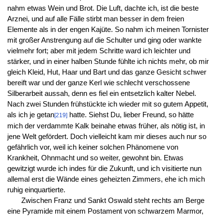
nahm etwas Wein und Brot. Die Luft, dachte ich, ist die beste
Arznei, und auf alle Fälle stirbt man besser in dem freien
Elemente als in der engen Kajüte. So nahm ich meinen Tornister
mit großer Anstrengung auf die Schulter und ging oder wankte
vielmehr fort; aber mit jedem Schritte ward ich leichter und
stärker, und in einer halben Stunde fühlte ich nichts mehr, ob mir
gleich Kleid, Hut, Haar und Bart und das ganze Gesicht schwer
bereift war und der ganze Kerl wie schlecht verschossene
Silberarbeit aussah, denn es fiel ein entsetzlich kalter Nebel.
Nach zwei Stunden frühstückte ich wieder mit so gutem Appetit,
als ich je getan
hatte. Siehst Du, lieber Freund, so hätte
[219]
mich der verdammte Kalk beinahe etwas früher, als nötig ist, in
jene Welt gefördert. Doch vielleicht kam mir dieses auch nur so
gefährlich vor, weil ich keiner solchen Phänomene von
Krankheit, Ohnmacht und so weiter, gewohnt bin. Etwas
gewitzigt wurde ich indes für die Zukunft, und ich visitierte nun
allemal erst die Wände eines geheizten Zimmers, ehe ich mich
ruhig einquartierte.
Zwischen Franz und Sankt Oswald steht rechts am Berge
eine Pyramide mit einem Postament von schwarzem Marmor,