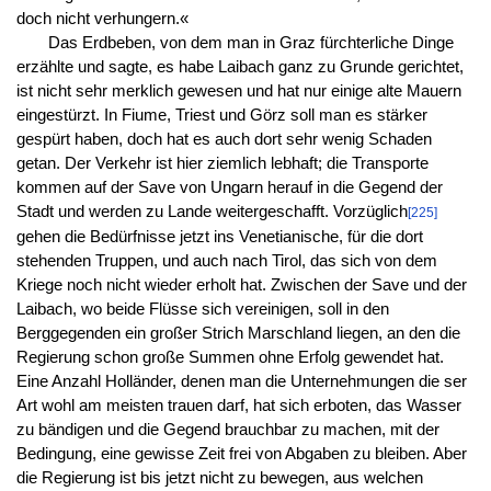
doch nicht verhungern.«
Das Erdbeben, von dem man in Graz fürchterliche Dinge
erzählte und sagte, es habe Laibach ganz zu Grunde gerichtet,
ist nicht sehr merklich gewesen und hat nur einige alte Mauern
eingestürzt. In Fiume, Triest und Görz soll man es stärker
gespürt haben, doch hat es auch dort sehr wenig Schaden
getan. Der Verkehr ist hier ziemlich lebhaft; die Transporte
kommen auf der Save von Ungarn herauf in die Gegend der
Stadt und werden zu Lande weitergeschafft. Vorzüglich
[225]
gehen die Bedürfnisse jetzt ins Venetianische, für die dort
stehenden Truppen, und auch nach Tirol, das sich von dem
Kriege noch nicht wieder erholt hat. Zwischen der Save und der
Laibach, wo beide Flüsse sich vereinigen, soll in den
Berggegenden ein großer Strich Marschland liegen, an den die
Regierung schon große Summen ohne Erfolg gewendet hat.
Eine Anzahl Holländer, denen man die Unternehmungen die ser
Art wohl am meisten trauen darf, hat sich erboten, das Wasser
zu bändigen und die Gegend brauchbar zu machen, mit der
Bedingung, eine gewisse Zeit frei von Abgaben zu bleiben. Aber
die Regierung ist bis jetzt nicht zu bewegen, aus welchen