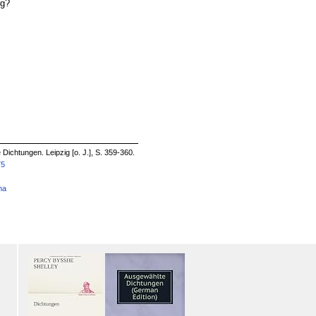
rg?
Dichtungen. Leipzig [o. J.], S. 359-360.
75
ma