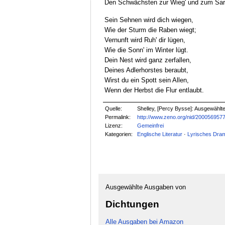
Den Schwächsten zur Wieg' und zum Sa
Sein Sehnen wird dich wiegen,
Wie der Sturm die Raben wiegt;
Vernunft wird Ruh' dir lügen,
Wie die Sonn' im Winter lügt.
Dein Nest wird ganz zerfallen,
Deines Adlerhorstes beraubt,
Wirst du ein Spott sein Allen,
Wenn der Herbst die Flur entlaubt.
Quelle:
Shelley, [Percy Bysse]: Ausgewählte 
Permalink:
http://www.zeno.org/nid/200056957
Lizenz:
Gemeinfrei
Kategorien:
Englische Literatur
·
Lyrisches Dra
Ausgewählte Ausgaben von
Dichtungen
Alle Ausgaben bei Amazon