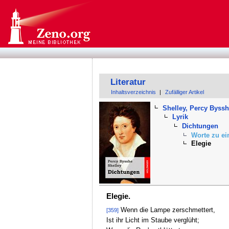
Literatur
Inhaltsverzeichnis
|
Zufälliger Artikel
Shelley, Percy Byss
Lyrik
Dichtungen
Worte zu ei
Elegie
Elegie.
Wenn die Lampe zerschmettert,
[359]
Ist ihr Licht im Staube verglüht;