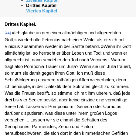
Zweites Kapitel
Drittes Kapitel
Viertes Kapitel
Drittes Kapitel.
»Ich glaube an den einen allmächtigen und allgerechten
[44]
Gott,« wiederholte Petronius nach einer Weile, als er sich mit
Vinicius zusammen wieder in der Sänfte befand. »Wenn ihr Gott
allmächtig ist, so herrscht er über Leben und Tod; und wenn er
allgerecht ist, dann sendet er den Tod nach Verdienst. Warum
trägt also Pomponia Trauer um Julia? Wenn sie um Julia trauert,
so murrt sie damit gegen ihren Gott. Ich muß diese
Schlußfolgerung unserem rotbärtigen Affen wiederholen, denn
ich behaupte, in der Dialektik dem Sokrates gleich zu kommen.
Was die Frauen betrifft, so stimme ich mit ihm überein, daß jede
drei bis vier Seelen besitzt, aber keine einzige eine vernünftige
Seele hat. Lassen wir Pomponia mit Seneca oder Cornutus
darüber disputieren, was diese unter ihrem großen Logos
verstehen ... Lassen wir sie einmal die Schatten des
Xenophanes, Parmenides, Zenon und Platon
heraufbeschwören, die sich dort in den kimmerischen Gefilden