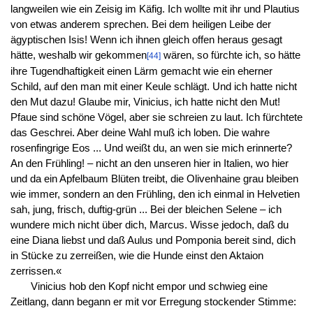
langweilen wie ein Zeisig im Käfig. Ich wollte mit ihr und Plautius
von etwas anderem sprechen. Bei dem heiligen Leibe der
ägyptischen Isis! Wenn ich ihnen gleich offen heraus gesagt
hätte, weshalb wir gekommen
wären, so fürchte ich, so hätte
[44]
ihre Tugendhaftigkeit einen Lärm gemacht wie ein eherner
Schild, auf den man mit einer Keule schlägt. Und ich hatte nicht
den Mut dazu! Glaube mir, Vinicius, ich hatte nicht den Mut!
Pfaue sind schöne Vögel, aber sie schreien zu laut. Ich fürchtete
das Geschrei. Aber deine Wahl muß ich loben. Die wahre
rosenfingrige Eos ... Und weißt du, an wen sie mich erinnerte?
An den Frühling! – nicht an den unseren hier in Italien, wo hier
und da ein Apfelbaum Blüten treibt, die Olivenhaine grau bleiben
wie immer, sondern an den Frühling, den ich einmal in Helvetien
sah, jung, frisch, duftig-grün ... Bei der bleichen Selene – ich
wundere mich nicht über dich, Marcus. Wisse jedoch, daß du
eine Diana liebst und daß Aulus und Pomponia bereit sind, dich
in Stücke zu zerreißen, wie die Hunde einst den Aktaion
zerrissen.«
Vinicius hob den Kopf nicht empor und schwieg eine
Zeitlang, dann begann er mit vor Erregung stockender Stimme: