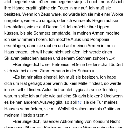
»Ich begehrte sie früher und begehre sie jetzt noch mehr. Als ich
ihre Hände ergriff, glühte ein Feuer in mir auf. Ich muß sie
besitzen. Wenn ich Zeus wäre, so würde ich sie mit einer Wolke
umgeben, wie er Jo umgab, oder ich würde als Regen auf sie
herabfallen, wie er auf Danae fiel. Ich möchte ihre Lippen
küssen, bis sie Schmerz empfände. In meinen Armen möchte
ich sie wimmern hören. Ich möchte Aulus und Pomponia
erschlagen, dann sie rauben und auf meinen Armen in mein
Haus tragen. Ich will heute nicht schlafen. Ich werde einen
Sklaven peitschen lassen und seinem Stöhnen zuhören ...«
»Beruhige dich!« rief Petronius. »Deine Leidenschaft äußert
sich wie bei einem Zimmermann in der Subura.«
»Es ist mir alles einerlei. Ich muß sie besitzen. Ich habe
dich um Rat gefragt; aber wenn du kein Mittel findest, so werde
ich es selbst finden. Aulus betrachtet Lygia als seine Tochter;
warum sollte ich auf sie wie auf eine Sklavin blicken? Und wenn
es keinen anderen Ausweg gibt, so soll
sie die Tür meines
[45]
Hauses schmücken, sie mit Wolfsfett salben und als Gattin an
meinem Herde sitzen.«
»Beruhige dich, rasender Abkömmling von Konsuln! Nicht
deswegen führen wir Barbaren, an unsere Wagen gebunden, im