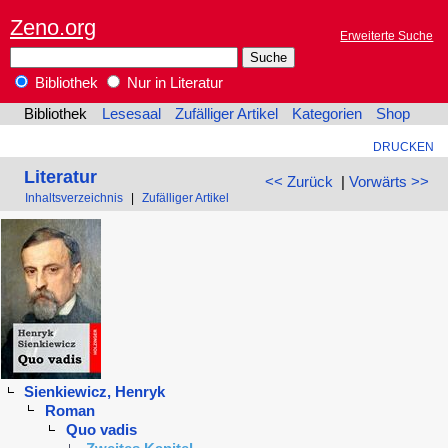
Zeno.org
Erweiterte Suche
Bibliothek
Nur in Literatur
Bibliothek
Lesesaal
Zufälliger Artikel
Kategorien
Shop
DRUCKEN
Literatur
<< Zurück
|
Vorwärts >>
Inhaltsverzeichnis
|
Zufälliger Artikel
Sienkiewicz, Henryk
Roman
Quo vadis