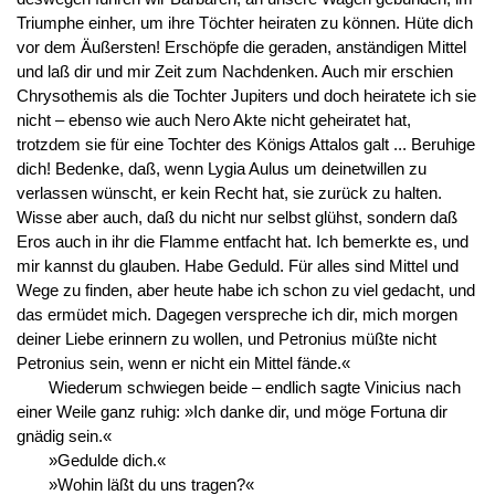
Triumphe einher, um ihre Töchter heiraten zu können. Hüte dich
vor dem Äußersten! Erschöpfe die geraden, anständigen Mittel
und laß dir und mir Zeit zum Nachdenken. Auch mir erschien
Chrysothemis als die Tochter Jupiters und doch heiratete ich sie
nicht – ebenso wie auch Nero Akte nicht geheiratet hat,
trotzdem sie für eine Tochter des Königs Attalos galt ... Beruhige
dich! Bedenke, daß, wenn Lygia Aulus um deinetwillen zu
verlassen wünscht, er kein Recht hat, sie zurück zu halten.
Wisse aber auch, daß du nicht nur selbst glühst, sondern daß
Eros auch in ihr die Flamme entfacht hat. Ich bemerkte es, und
mir kannst du glauben. Habe Geduld. Für alles sind Mittel und
Wege zu finden, aber heute habe ich schon zu viel gedacht, und
das ermüdet mich. Dagegen verspreche ich dir, mich morgen
deiner Liebe erinnern zu wollen, und Petronius müßte nicht
Petronius sein, wenn er nicht ein Mittel fände.«
Wiederum schwiegen beide – endlich sagte Vinicius nach
einer Weile ganz ruhig: »Ich danke dir, und möge Fortuna dir
gnädig sein.«
»Gedulde dich.«
»Wohin läßt du uns tragen?«