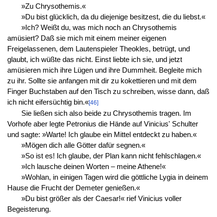
»Zu Chrysothemis.«
»Du bist glücklich, da du diejenige besitzest, die du liebst.«
»Ich? Weißt du, was mich noch an Chrysothemis
amüsiert? Daß sie mich mit einem meiner eigenen
Freigelassenen, dem Lautenspieler Theokles, betrügt, und
glaubt, ich wüßte das nicht. Einst liebte ich sie, und jetzt
amüsieren mich ihre Lügen und ihre Dummheit. Begleite mich
zu ihr. Sollte sie anfangen mit dir zu kokettieren und mit dem
Finger Buchstaben auf den Tisch zu schreiben, wisse dann, daß
ich nicht eifersüchtig bin.«
[46]
Sie ließen sich also beide zu Chrysothemis tragen. Im
Vorhofe aber legte Petronius die Hände auf Vinicius' Schulter
und sagte: »Warte! Ich glaube ein Mittel entdeckt zu haben.«
»Mögen dich alle Götter dafür segnen.«
»So ist es! Ich glaube, der Plan kann nicht fehlschlagen.«
»Ich lausche deinen Worten – meine Athene!«
»Wohlan, in einigen Tagen wird die göttliche Lygia in deinem
Hause die Frucht der Demeter genießen.«
»Du bist größer als der Caesar!« rief Vinicius voller
Begeisterung.