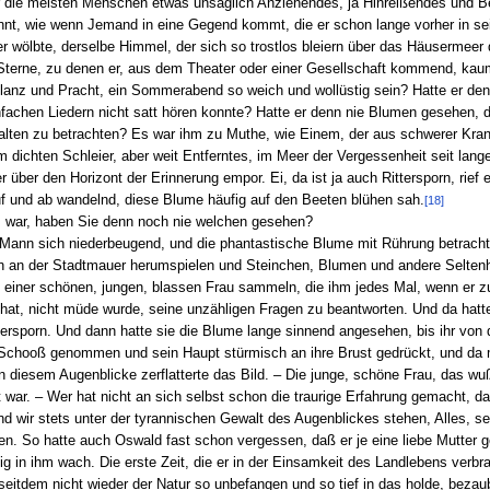
für die meisten Menschen etwas unsäglich Anziehendes, ja Hinreißendes und 
nnt, wie wenn Jemand in eine Gegend kommt, die er schon lange vorher in s
fer wölbte, derselbe Himmel, der sich so trostlos bleiern über das Häusermee
Sterne, zu denen er, aus dem Theater oder einer Gesellschaft kommend, kaum
anz und Pracht, ein Sommerabend so weich und wollüstig sein? Hatte er den
nfachen Liedern nicht satt hören konnte? Hatte er denn nie Blumen gesehen, d
ten zu betrachten? Es war ihm zu Muthe, wie Einem, der aus schwerer Kran
em dichten Schleier, aber weit Entferntes, im Meer der Vergessenheit seit lan
über den Horizont der Erinnerung empor. Ei, da ist ja auch Rittersporn, rief e
uf und ab wandelnd, diese Blume häufig auf den Beeten blühen sah.
[18]
ihm war, haben Sie denn noch nie welchen gesehen?
e Mann sich niederbeugend, und die phantastische Blume mit Rührung betracht
n an der Stadtmauer herumspielen und Steinchen, Blumen und andere Seltenhe
einer schönen, jungen, blassen Frau sammeln, die ihm jedes Mal, wenn er zu 
r hat, nicht müde wurde, seine unzähligen Fragen zu beantworten. Und da hatt
ttersporn. Und dann hatte sie die Blume lange sinnend angesehen, bis ihr von
 Schooß genommen und sein Haupt stürmisch an ihre Brust gedrückt, und da 
 diesem Augenblicke zerflatterte das Bild. – Die junge, schöne Frau, das wuß
lt war. – Wer hat nicht an sich selbst schon die traurige Erfahrung gemacht, 
d wir stets unter der tyrannischen Gewalt des Augenblickes stehen, Alles, sel
n. So hatte auch Oswald fast schon vergessen, daß er je eine liebe Mutter geh
g in ihm wach. Die erste Zeit, die er in der Einsamkeit des Landlebens verbra
 seitdem nicht wieder der Natur so unbefangen und so tief in das holde, bezau