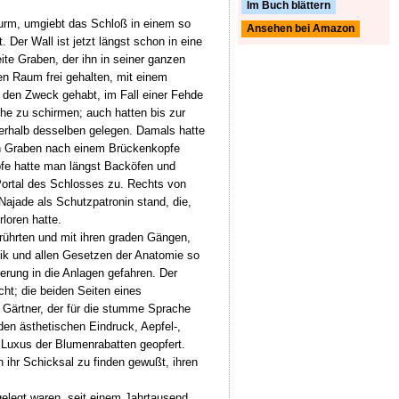
Im Buch blättern
Thurm, umgiebt das Schloß in einem so
Ansehen bei Amazon
er Wall ist jetzt längst schon in eine
te Graben, der ihn in seiner ganzen
en Raum frei gehalten, mit einem
l den Zweck gehabt, im Fall einer Fehde
the zu schirmen; auch hatten bis zur
nerhalb desselben gelegen. Damals hatte
en Graben nach einem Brückenkopfe
e hatte man längst Backöfen und
 Portal des Schlosses zu. Rechts von
Najade als Schutzpatronin stand, die,
loren hatte.
rührten und mit ihren graden Gängen,
ik und allen Gesetzen der Anatomie so
uerung in die Anlagen gefahren. Der
ht; die beiden Seiten eines
 Gärtner, der für die stumme Sprache
en ästhetischen Eindruck, Aepfel-,
 Luxus der Blumenrabatten geopfert.
 ihr Schicksal zu finden gewußt, ihren
gelegt waren, seit einem Jahrtausend