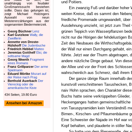
und Poitiers.
unabhängig von feudaler
Großmannssucht bestehen
Ein zwanzig Fuß und darüber hoher Wa
sollte. Dass das gelungen ist,
weiten Kreise, daß es sammt den Nebenge
zeigt Michael Holzingers
Auswahl von neun
friedliche Promenade umgewandelt, über 
Meistererzählungen aus der
sogenannten Biedermeierzeit.
Ausdehnung umzieht, ist jetzt zum Theil 
grünen Teppich von Wasserpflanzen bedeck
Georg Büchner
Lenz
Karl Gutzkow
Wally, die
nicht nur die Hörigen der fehdelustigen 
Zweiflerin
Annette von Droste-
Zeit des Neubaues die Wirthschaftsgebäud
Hülshoff
Die Judenbuche
der Wall nur einen Durchgang gehabt, e
Friedrich Hebbel
Matteo
Jeremias Gotthelf
Elsi, die
führte. Jetzt war der Thurm abgetragen, d
seltsame Magd
Georg Weerth
Fragment
andere nützliche Dinge gebaut. Von diese
eines Romans
der Allee und vor der Front des Schlosse
Franz Grillparzer
Der arme
Spielmann
wahrscheinlich aus Schmerz, daß ihrem B
Eduard Mörike
Mozart auf
der Reise nach Prag
Der ganze übrige Raum innerhalb des
Berthold Auerbach
Der
kunstvoll verschnittenen Taxushecken, B
Viereckig oder die
amerikanische Kiste
naiv Hohn sprachen, den Charakter dieser 
434 Seiten, 19.80 Euro
Buchs hatte seine verkrüppelten Glieder,
Heckenganges hatten gemeinschaftliche S
Ansehen bei Amazon
von Taxuspyramiden kein Verständniß meh
Birnen-, Kirschen- und Pflaumenbäume ge
Eine Schwester der Najade im Hof war von
Kopf behalten, und plauderte in stiller Na
So hatte von dem Riesenwalle, der a