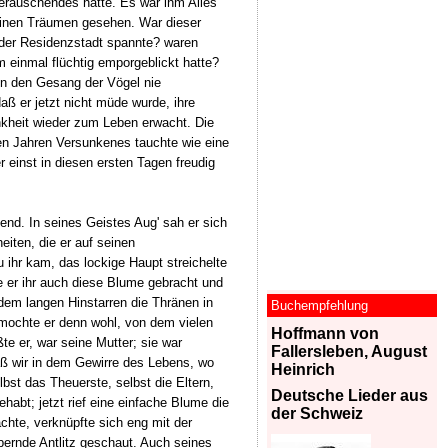
Berauschendes hatte. Es war ihm Alles
einen Träumen gesehen. War dieser
r der Residenzstadt spannte? waren
 einmal flüchtig emporgeblickt hatte?
n den Gesang der Vögel nie
aß er jetzt nicht müde wurde, ihre
kheit wieder zum Leben erwacht. Die
gen Jahren Versunkenes tauchte wie eine
r einst in diesen ersten Tagen freudig
end. In seines Geistes Aug' sah er sich
iten, die er auf seinen
ihr kam, das lockige Haupt streichelte
e er ihr auch diese Blume gebracht und
 dem langen Hinstarren die Thränen in
Buchempfehlung
mochte er denn wohl, von dem vielen
Hoffmann von
te er, war seine Mutter; sie war
Fallersleben, August
daß wir in dem Gewirre des Lebens, wo
Heinrich
bst das Theuerste, selbst die Eltern,
Deutsche Lieder aus
abt; jetzt rief eine einfache Blume die
der Schweiz
chte, verknüpfte sich eng mit der
bernde Antlitz geschaut. Auch seines