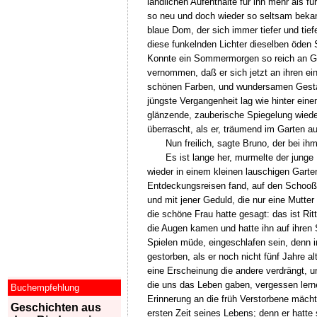
ländlichen Aufenthalte für ihn mehr als 
so neu und doch wieder so seltsam beka
blaue Dom, der sich immer tiefer und tie
diese funkelnden Lichter dieselben öden 
Konnte ein Sommermorgen so reich an Gl
vernommen, daß er sich jetzt an ihren ei
schönen Farben, und wundersamen Gestal
jüngste Vergangenheit lag wie hinter ein
glänzende, zauberische Spiegelung wieder 
überrascht, als er, träumend im Garten a
Nun freilich, sagte Bruno, der bei 
Es ist lange her, murmelte der jung
wieder in einem kleinen lauschigen Garte
Entdeckungsreisen fand, auf den Schooß 
und mit jener Geduld, die nur eine Mutte
die schöne Frau hatte gesagt: das ist Ri
die Augen kamen und hatte ihn auf ihren
Spielen müde, eingeschlafen sein, denn in
gestorben, als er noch nicht fünf Jahre a
eine Erscheinung die andere verdrängt, un
die uns das Leben gaben, vergessen lerne
Buchempfehlung
Erinnerung an die früh Verstorbene mächti
Geschichten aus
ersten Zeit seines Lebens; denn er hatte