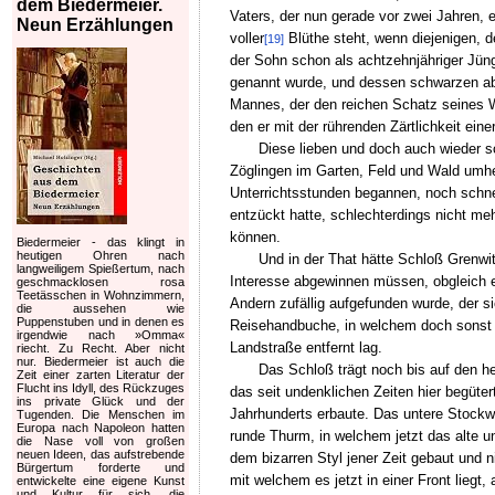
dem Biedermeier.
Vaters, der nun gerade vor zwei Jahren, e
Neun Erzählungen
voller
Blüthe steht, wenn diejenigen, d
[19]
der Sohn schon als achtzehnjähriger Jün
genannt wurde, und dessen schwarzen abg
Mannes, der den reichen Schatz seines W
den er mit der rührenden Zärtlichkeit ein
Diese lieben und doch auch wieder s
Zöglingen im Garten, Feld und Wald umhe
Unterrichtsstunden begannen, noch schne
entzückt hatte, schlechterdings nicht meh
können.
Biedermeier - das klingt in
heutigen Ohren nach
Und in der That hätte Schloß Grenw
langweiligem Spießertum, nach
Interesse abgewinnen müssen, obgleich e
geschmacklosen rosa
Teetässchen in Wohnzimmern,
Andern zufällig aufgefunden wurde, der si
die aussehen wie
Puppenstuben und in denen es
Reisehandbuche, in welchem doch sonst je
irgendwie nach »Omma«
Landstraße entfernt lag.
riecht. Zu Recht. Aber nicht
nur. Biedermeier ist auch die
Das Schloß trägt noch bis auf den h
Zeit einer zarten Literatur der
Flucht ins Idyll, des Rückzuges
das seit undenklichen Zeiten hier begüte
ins private Glück und der
Jahrhunderts erbaute. Das untere Stockwe
Tugenden. Die Menschen im
Europa nach Napoleon hatten
runde Thurm, in welchem jetzt das alte
die Nase voll von großen
neuen Ideen, das aufstrebende
dem bizarren Styl jener Zeit gebaut und
Bürgertum forderte und
mit welchem es jetzt in einer Front lieg
entwickelte eine eigene Kunst
und Kultur für sich, die