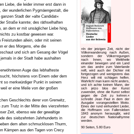
en Liebe, die leider immer erst dann in
s, der wunderlichen Pygmäengestalt, die
 ganzen Stadt der »alte Candidat«
er Straße kannte; des räthselhaften
 an dem er mit unsäglicher Liebe hing,
 nichts zu kostbar gewesen war.
Freistunden allein, oder mit seinen
nn er des Morgens, ehe die
»In der jetzigen Zeit, nicht der
 geschaut und sich am Gesang der Vögel
Völkerwanderung nach Außen,
sondern der Völkerregungen
 jemals in der Stadt habe aushalten
nach Innen, wo Welttheile
einander bewegen und ein Land
um das andre zum Vaterlande
verwöhnteren Auge das lebhafteste
reift, wird auch der Dichter mit
fortgezogen und wenigstens das
fgesucht, höchstens von Einem oder dem
Herz will mit schlagen helfen.
Wahrlich! man kann nicht anders,
icht so merkwürdiger Punkt in seinem
und ich achte keinen Mann, der
weil er eine Meile von der großen
sich jetzo blos der Kunst
zuwendet, ohne die Kunst selbst
gegen die Zeit zu kehren.«
schreibt Jean Paul in dem der
ichen Geschlechts derer von Grenwitz,
Ausgabe vorangestellten Motto.
 zum Trutz in der Mitte des vierzehnten
Eines der rund einhundert Lieder,
die Hoffmann von Fallersleben
ser Zeit, ebenso wie der gewaltige
1843 anonym herausgibt, wird
zur deutschen Nationalhymne
de des siebzehnten Jahrhunderts in
werden.
n neben dem alten schmucklosen Thurm,
90 Seiten, 5.80 Euro
schten Kämpen aus den Tagen von Crecy