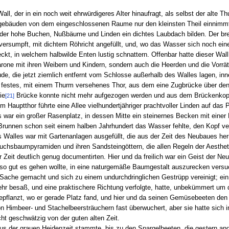
ll, der in ein noch weit ehrwürdigeres Alter hinaufragt, als selbst der alte 
bäuden von dem eingeschlossenen Raume nur den kleinsten Theil einnimmt. D
der hohe Buchen, Nußbäume und Linden ein dichtes Laubdach bilden. Der brei
versumpft, mit dichtem Röhricht angefüllt, und, wo das Wasser sich noch ein
t, in welchem halbwilde Enten lustig schnattern. Offenbar hatte dieser Wal
Barone mit ihren Weibern und Kindern, sondern auch die Heerden und die Vorrä
e, die jetzt ziemlich entfernt vom Schlosse außerhalb des Walles lagen, in
in festes, mit einem Thurm versehenes Thor, aus dem eine Zugbrücke über d
ie
Brücke konnte nicht mehr aufgezogen werden und aus dem Brückenkopf
[21]
m Hauptthor führte eine Allee vielhundertjähriger prachtvoller Linden auf das
s war ein großer Rasenplatz, in dessen Mitte ein steinernes Becken mit einer 
runnen schon seit einem halben Jahrhundert das Wasser fehlte, den Kopf ver
 Walles war mit Gartenanlagen ausgefüllt, die aus der Zeit des Neubaues her
uchsbaumpyramiden und ihren Sandsteingöttern, die allen Regeln der Aesthet
Zeit deutlich genug documentirten. Hier und da freilich war ein Geist der Ne
 so gut es gehen wollte, in eine naturgemäße Baumgestalt auszurecken versuc
ache gemacht und sich zu einem undurchdringlichen Gestrüpp vereinigt; ein
r besaß, und eine praktischere Richtung verfolgte, hatte, unbekümmert um d
pflanzt, wo er gerade Platz fand, und hier und da seinen Gemüsebeeten den
 Himbeer- und Stachelbeersträuchern fast überwuchert, aber sie hatte sich in
cht geschwätzig von der guten alten Zeit.
us der grauen Heidenzeit stammte, bis zu den Spargelbeeten, die gestern an