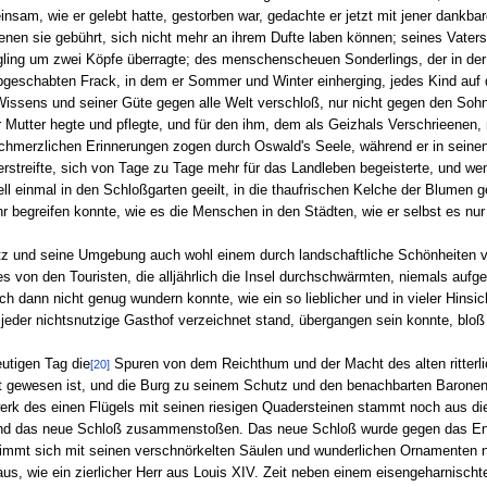
insam, wie er gelebt hatte, gestorben war, gedachte er jetzt mit jener dankbar
enen sie gebührt, sich nicht mehr an ihrem Dufte laben können; seines Vater
gling um zwei Köpfe überragte; des menschenscheuen Sonderlings, der in der
eschabten Frack, in dem er Sommer und Winter einherging, jedes Kind auf d
issens und seiner Güte gegen alle Welt verschloß, nur nicht gegen den Sohn,
er Mutter hegte und pflegte, und für den ihm, dem als Geizhals Verschrieenen,
chmerzlichen Erinnerungen zogen durch Oswald's Seele, während er in seinen 
rstreifte, sich von Tage zu Tage mehr für das Landleben begeisterte, und we
ll einmal in den Schloßgarten geeilt, in die thaufrischen Kelche der Blumen
r begreifen konnte, wie es die Menschen in den Städten, wie er selbst es nur
itz und seine Umgebung auch wohl einem durch landschaftliche Schönheiten 
s von den Touristen, die alljährlich die Insel durchschwärmten, niemals au
ch dann nicht genug wundern konnte, wie ein so lieblicher und in vieler Hins
der nichtsnutzige Gasthof verzeichnet stand, übergangen sein konnte, bloß 
eutigen Tag die
Spuren von dem Reichthum und der Macht des alten ritterl
[20]
rt gewesen ist, und die Burg zu seinem Schutz und den benachbarten Baronen
rk des einen Flügels mit seinen riesigen Quadersteinen stammt noch aus die
 und das neue Schloß zusammenstoßen. Das neue Schloß wurde gegen das En
 nimmt sich mit seinen verschnörkelten Säulen und wunderlichen Ornamente
t, aus, wie ein zierlicher Herr aus Louis XIV. Zeit neben einem eisengeharni