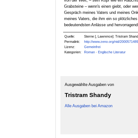
von der Welt, – sein Kopf wie ein Rauch
Grabsteine – wenn's einen giebt, oder we
Gespräch meines Vaters und meines Onkel
meines Vaters, die ihm ein so plötzliche
bedeutendsten Anlässe und hervorragends
Quelle:
Sterne [, Lawrence]: Tristram Shandy
Permalink:
http://www.zeno.org/nid/200057148
Lizenz:
Gemeinfrei
Kategorien:
Roman
·
Englische Literatur
Ausgewählte Ausgaben von
Tristram Shandy
Alle Ausgaben bei Amazon