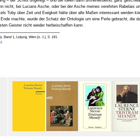
fang – der Schlot ungefegt – und die Ideen darin umherwirbelnd, ganz gesch
nn nicht, bei Lucians Asche, oder bei der Asche meines verehrten Rabelais u
s Toby über Zeit und Ewigkeit hätte über alle Maßen interessant werden kön
s Ende machte, wurde der Schatz der Ontologie um eine Perle gebracht, die 
ten Geister nicht wieder herbeischaffen kann.
. Band 1, Leipzig, Wien [o. J.], S. 181.
93