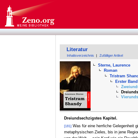
Literatur
Inhaltsverzeichnis
|
Zufälliger Artikel
Sterne, Laurence
Roman
Tristram Shan
Erster Band
Zweiunds
Dreiunds
Vierunds
Dreiundsechzigstes Kapitel.
Was für eine herrliche Gelegenheit gi
[181]
metaphysischen Zieles, bis in jene Regio