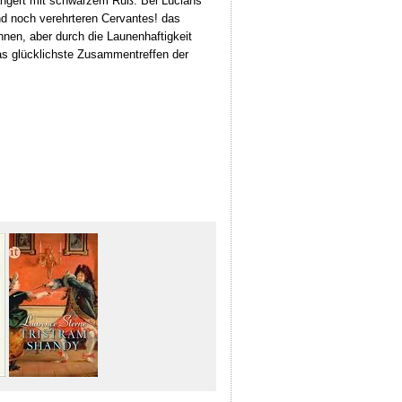
wängert mit schwarzem Ruß. Bei Lucians
nd noch verehrteren Cervantes! das
nen, aber durch die Launenhaftigkeit
das glücklichste Zusammentreffen der