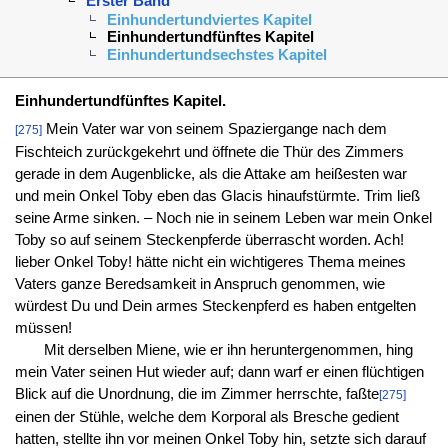
Erster Band
Einhundertundviertes Kapitel
Einhundertundfünftes Kapitel
Einhundertundsechstes Kapitel
Einhundertundfünftes Kapitel.
Mein Vater war von seinem Spaziergange nach dem
[275]
Fischteich zurückgekehrt und öffnete die Thür des Zimmers
gerade in dem Augenblicke, als die Attake am heißesten war
und mein Onkel Toby eben das Glacis hinaufstürmte. Trim ließ
seine Arme sinken. – Noch nie in seinem Leben war mein Onkel
Toby so auf seinem Steckenpferde überrascht worden. Ach!
lieber Onkel Toby! hätte nicht ein wichtigeres Thema meines
Vaters ganze Beredsamkeit in Anspruch genommen, wie
würdest Du und Dein armes Steckenpferd es haben entgelten
müssen!
Mit derselben Miene, wie er ihn heruntergenommen, hing
mein Vater seinen Hut wieder auf; dann warf er einen flüchtigen
Blick auf die Unordnung, die im Zimmer herrschte, faßte
[275]
einen der Stühle, welche dem Korporal als Bresche gedient
hatten, stellte ihn vor meinen Onkel Toby hin, setzte sich darauf