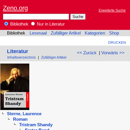
Zeno.org
Erweiterte Suche
Bibliothek
Nur in Literatur
Bibliothek
Lesesaal
Zufälliger Artikel
Kategorien
Shop
DRUCKEN
Literatur
<< Zurück
|
Vorwärts >>
Inhaltsverzeichnis
|
Zufälliger Artikel
Sterne, Laurence
Roman
Tristram Shandy