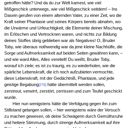
getroffen hätte? Und da du zur Welt kamest, wie viel
Mißgeschick unterwegs, wie viel Mißgeschick seitdem! – Ins
Dasein gerufen von einem alternden Vater, zu einer Zeit, wo die
Kraft seiner Phantasie und seines Körpers bereits abnahm, wo
die Urwärme und Urfeuchtigkeit, die Elemente deiner Mischung,
im Erlöschen und Vertrocknen waren, und nichts zur Bildung
deines Stoffes übrig geblieben war als Negatives! O, Bruder
Toby, wie überaus nothwendig war da jene kleine Nachhülfe, die
Sorge und Aufmerksamkeit auf beiden Seiten gewähren kann, –
und wie ward Alles, Alles vereitelt! Du weißt, Bruder Toby,
worauf ich ziele; es ist zu traurig, es zu wiederholen, wie die
spärliche Lebenskraft, die ich noch aufzubieten vermochte,
diese Lebenskraft, mit der Gedächtniß, Phantasie, und jede
geistige Begabung
hätte übermittelt werden sollen,
[276]
zerstreut, verwirrt, zerstört, zerrissen und zum Teufel geschickt
wurde.
Hier nun wenigstens hätte die Verfolgung gegen ihn zum
Stillstand gelangen sollen, – hier wenigstens wäre der Versuch
zu machen gewesen, ob deine Schwägerin durch Gemüthsruhe
und heitere Stimmung, durch strenge Aufmerksamkeit auf ihre