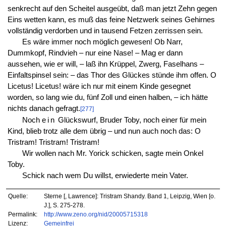
senkrecht auf den Scheitel ausgeübt, daß man jetzt Zehn gegen
Eins wetten kann, es muß das feine Netzwerk seines Gehirnes
vollständig verdorben und in tausend Fetzen zerrissen sein.
Es wäre immer noch möglich gewesen! Ob Narr,
Dummkopf, Rindvieh – nur eine Nase! – Mag er dann
aussehen, wie er will, – laß ihn Krüppel, Zwerg, Faselhans –
Einfaltspinsel sein: – das Thor des Glückes stünde ihm offen. O
Licetus! Licetus! wäre ich nur mit einem Kinde gesegnet
worden, so lang wie du, fünf Zoll und einen halben, – ich hätte
nichts danach gefragt.
[277]
Noch
ein
Glückswurf, Bruder Toby, noch einer für mein
Kind, blieb trotz alle dem übrig – und nun auch noch das: O
Tristram! Tristram! Tristram!
Wir wollen nach Mr. Yorick schicken, sagte mein Onkel
Toby.
Schick nach wem Du willst, erwiederte mein Vater.
Quelle:
Sterne [, Lawrence]: Tristram Shandy. Band 1, Leipzig, Wien [o.
J.], S. 275-278.
Permalink:
http://www.zeno.org/nid/20005715318
Lizenz:
Gemeinfrei