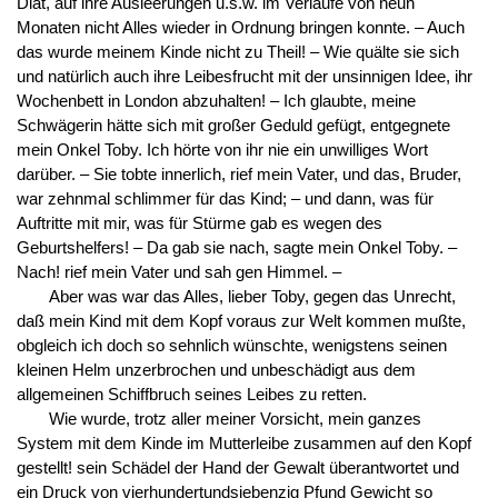
Diät, auf ihre Ausleerungen u.s.w. im Verlaufe von neun
Monaten nicht Alles wieder in Ordnung bringen konnte. – Auch
das wurde meinem Kinde nicht zu Theil! – Wie quälte sie sich
und natürlich auch ihre Leibesfrucht mit der unsinnigen Idee, ihr
Wochenbett in London abzuhalten! – Ich glaubte, meine
Schwägerin hätte sich mit großer Geduld gefügt, entgegnete
mein Onkel Toby. Ich hörte von ihr nie ein unwilliges Wort
darüber. – Sie tobte innerlich, rief mein Vater, und das, Bruder,
war zehnmal schlimmer für das Kind; – und dann, was für
Auftritte mit mir, was für Stürme gab es wegen des
Geburtshelfers! – Da gab sie nach, sagte mein Onkel Toby. –
Nach! rief mein Vater und sah gen Himmel. –
Aber was war das Alles, lieber Toby, gegen das Unrecht,
daß mein Kind mit dem Kopf voraus zur Welt kommen mußte,
obgleich ich doch so sehnlich wünschte, wenigstens seinen
kleinen Helm unzerbrochen und unbeschädigt aus dem
allgemeinen Schiffbruch seines Leibes zu retten.
Wie wurde, trotz aller meiner Vorsicht, mein ganzes
System mit dem Kinde im Mutterleibe zusammen auf den Kopf
gestellt! sein Schädel der Hand der Gewalt überantwortet und
ein Druck von vierhundertundsiebenzig Pfund Gewicht so