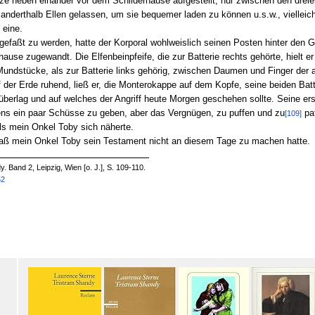
ze neben einander vor dem Schilderhause aufgestellt; nur zwischen den drei
anderthalb Ellen gelassen, um sie bequemer laden zu können u.s.w., vielleich
 eine.
 gefaßt zu werden, hatte der Korporal wohlweislich seinen Posten hinter d
se zugewandt. Die Elfenbeinpfeife, die zur Batterie rechts gehörte, hielt 
undstücke, als zur Batterie links gehörig, zwischen Daumen und Finger der 
f der Erde ruhend, ließ er, die Monterokappe auf dem Kopfe, seine beiden Bat
berlag und auf welches der Angriff heute Morgen geschehen sollte. Seine erst
ns ein paar Schüsse zu geben, aber das Vergnügen, zu puffen und zu
paf
[109]
als mein Onkel Toby sich näherte.
 daß mein Onkel Toby sein Testament nicht an diesem Tage zu machen hatte.
. Band 2, Leipzig, Wien [o. J.], S. 109-110.
52