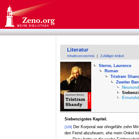
Literatur
Inhaltsverzeichnis
|
Zufälliger Artikel
Sterne, Laurence
Roman
Tristram Shan
Zweiter Ba
Neununds
Siebenzi
Einundsi
Siebenzigstes Kapitel.
Der Korporal war ohngefähr zehn Min
[109]
den Feind abzufeuern, ehe mein Onkel k