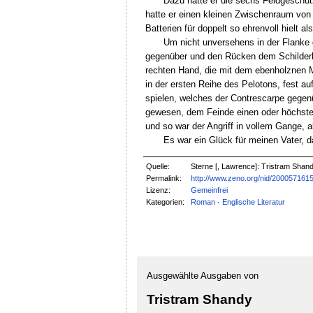
Dazu hatte er die sechs Feldgeschüt
hatte er einen kleinen Zwischenraum von 
Batterien für doppelt so ehrenvoll hielt als
Um nicht unversehens in der Flanke
gegenüber und den Rücken dem Schilderhau
rechten Hand, die mit dem ebenholznen M
in der ersten Reihe des Pelotons, fest au
spielen, welches der Contrescarpe gegenü
gewesen, dem Feinde einen oder höchste
und so war der Angriff in vollem Gange, 
Es war ein Glück für meinen Vater,
Quelle:
Sterne [, Lawrence]: Tristram Shandy
Permalink:
http://www.zeno.org/nid/200057161
Lizenz:
Gemeinfrei
Kategorien:
Roman
·
Englische Literatur
Ausgewählte Ausgaben von
Tristram Shandy