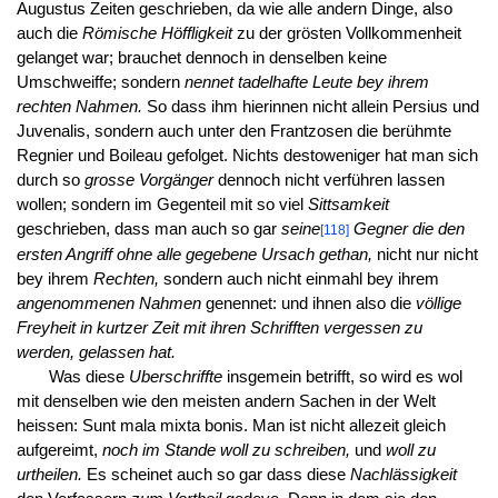
Augustus Zeiten geschrieben, da wie alle andern Dinge, also
auch die
Römische Höffligkeit
zu der grösten Vollkommenheit
gelanget war; brauchet dennoch in denselben keine
Umschweiffe; sondern
nennet tadelhafte Leute bey ihrem
rechten Nahmen.
So dass ihm hierinnen nicht allein Persius und
Juvenalis, sondern auch unter den Frantzosen die berühmte
Regnier und Boileau gefolget. Nichts destoweniger hat man sich
durch so
grosse Vorgänger
dennoch nicht verführen lassen
wollen; sondern im Gegenteil mit so viel
Sittsamkeit
geschrieben, dass man auch so gar
seine
Gegner die den
[118]
ersten Angriff ohne alle gegebene Ursach gethan,
nicht nur nicht
bey ihrem
Rechten,
sondern auch nicht einmahl bey ihrem
angenommenen Nahmen
genennet: und ihnen also die
völlige
Freyheit in kurtzer Zeit mit ihren Schrifften vergessen zu
werden, gelassen hat.
Was diese
Uberschriffte
insgemein betrifft, so wird es wol
mit denselben wie den meisten andern Sachen in der Welt
heissen: Sunt mala mixta bonis. Man ist nicht allezeit gleich
aufgereimt,
noch im Stande woll zu schreiben,
und
woll zu
urtheilen.
Es scheinet auch so gar dass diese
Nachlässigkeit