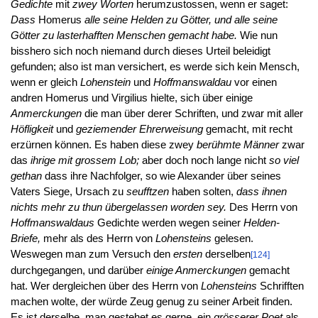
Gedichte
mit
zwey Worten
herumzustossen, wenn er saget:
Dass
Homerus
alle seine Helden zu Götter, und alle seine
Götter zu lasterhafften Menschen gemacht habe.
Wie nun
bisshero sich noch niemand durch dieses Urteil beleidigt
gefunden; also ist man versichert, es werde sich kein Mensch,
wenn er gleich
Lohenstein
und
Hoffmanswaldau
vor einen
andren Homerus und Virgilius hielte, sich über einige
Anmerckungen
die man über derer Schriften, und zwar mit aller
Höfligkeit
und
geziemender Ehrerweisung
gemacht, mit recht
erzürnen können. Es haben diese zwey
berühmte Männer
zwar
das
ihrige mit grossem Lob;
aber doch noch lange nicht
so viel
gethan
dass ihre Nachfolger, so wie Alexander über seines
Vaters Siege, Ursach zu
seufftzen
haben solten,
dass ihnen
nichts mehr zu thun übergelassen worden sey.
Des Herrn von
Hoffmanswaldaus
Gedichte werden wegen seiner
Helden-
Briefe,
mehr als des Herrn von
Lohensteins
gelesen.
Weswegen man zum Versuch den
ersten
derselben
[124]
durchgegangen, und darüber
einige Anmerckungen
gemacht
hat. Wer dergleichen über des Herrn von
Lohensteins
Schrifften
machen wolte, der würde Zeug genug zu seiner Arbeit finden.
Es ist derselbe, man gestehet es gerne, ein
grösserer Poet
als