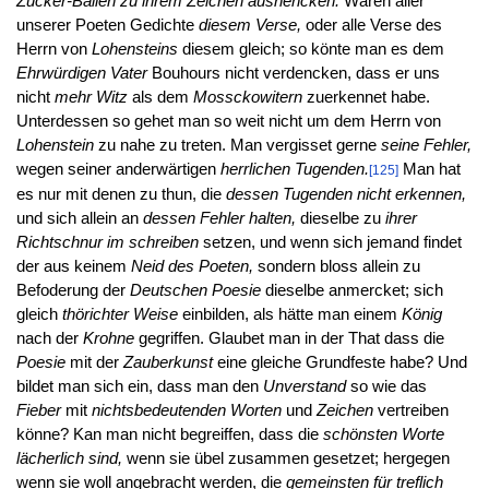
Zucker-Ballen zu ihrem Zeichen aushencken.
Wären aller
unserer Poeten Gedichte
diesem Verse,
oder alle Verse des
Herrn von
Lohensteins
diesem gleich; so könte man es dem
Ehrwürdigen Vater
Bouhours nicht verdencken, dass er uns
nicht
mehr Witz
als dem
Mossckowitern
zuerkennet habe.
Unterdessen so gehet man so weit nicht um dem Herrn von
Lohenstein
zu nahe zu treten. Man vergisset gerne
seine Fehler,
wegen seiner anderwärtigen
herrlichen Tugenden.
Man hat
[125]
es nur mit denen zu thun, die
dessen Tugenden nicht erkennen,
und sich allein an
dessen Fehler halten,
dieselbe zu
ihrer
Richtschnur im schreiben
setzen, und wenn sich jemand findet
der aus keinem
Neid des Poeten,
sondern bloss allein zu
Befoderung der
Deutschen Poesie
dieselbe anmercket; sich
gleich
thörichter Weise
einbilden, als hätte man einem
König
nach der
Krohne
gegriffen. Glaubet man in der That dass die
Poesie
mit der
Zauberkunst
eine gleiche Grundfeste habe? Und
bildet man sich ein, dass man den
Unverstand
so wie das
Fieber
mit
nichtsbedeutenden Worten
und
Zeichen
vertreiben
könne? Kan man nicht begreiffen, dass die
schönsten Worte
lächerlich sind,
wenn sie übel zusammen gesetzet; hergegen
wenn sie woll angebracht werden, die
gemeinsten für treflich