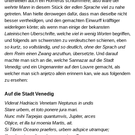
unterweilen auch ein Homerus schlummere; also wäre der
wehrte Mann
in diesem Stück der
edlen Sprache
viel zu nahe
getreten. Man hielte derowegen dafür, dass man dieselbe nicht
besser
vertheidigen,
und den gemachten Einwurff kräfftiger
widerlegen
könte; als wenn man einige der bekansten
Lateinischen Uberschrifte,
welche
viel in wenig Worten
begriffen,
und folgends am schwersten zu
verdeutschen
schienen, eben
so kurtz, so vollständig, und so deutlich, ohne der Sprach und
dem Reim einen Zwang anzuthun,
übersetzte. Und darauf
machte man sich an die, welche Sannazar auf die
Stadt
Venedig;
und ein
Ungenannter
auf den Louvre gemacht, als
welcher man sich anjetzo allein erinnern kan, wie aus folgendem
zu ersehen:
Auf die Stadt Venedig
Viderat Hadriacis Venetam Neptunus in undis
Stare urbem, et toto ponere jura mari.
Nunc mihi Tarpejas quantumvis, Jupiter, arces
Objice, et illa tui moenia Martis, ait.
Si Tibrim Oceano praefers, urbem adspice utramque;