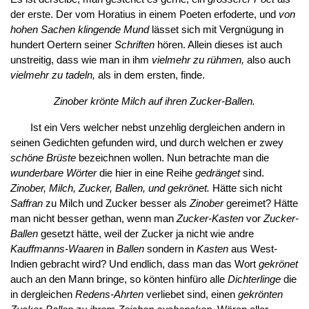
der erste. Der vom Horatius in einem Poeten erfoderte, und
von
hohen Sachen klingende Mund
lässet sich mit Vergnügung in
hundert Oertern seiner
Schriften
hören. Allein dieses ist auch
unstreitig, dass wie man in ihm
vielmehr zu rühmen,
also auch
vielmehr zu tadeln,
als in dem ersten, finde.
Zinober krönte Milch auf ihren Zucker-Ballen.
Ist ein Vers welcher nebst unzehlig dergleichen andern in
seinen Gedichten gefunden wird, und durch welchen er zwey
schöne Brüste
bezeichnen wollen. Nun betrachte man die
wunderbare Wörter
die hier in eine Reihe
gedränget
sind.
Zinober, Milch, Zucker, Ballen, und gekrönet.
Hätte sich nicht
Saffran
zu Milch und Zucker besser als
Zinober
gereimet? Hätte
man nicht besser gethan, wenn man
Zucker-Kasten
vor
Zucker-
Ballen
gesetzt hätte, weil der Zucker ja nicht wie andre
Kauffmanns-Waaren
in
Ballen
sondern in
Kasten
aus West-
Indien gebracht wird? Und endlich, dass man das Wort
gekrönet
auch an den Mann bringe, so könten hinfüro alle
Dichterlinge
die
in dergleichen
Redens-Ahrten
verliebet sind, einen
gekrönten