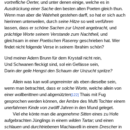
vortrefliche Oerter,
und unter denen einige, welche es in
Ausdrückung einer Sache
den besten alten Poeten gleich thun.
Wenn man aber die Wahrheit gestehen darff, so hat er sich auch
hierinnen unterweilen, durch
seine Hitze
so weit
verführen
lassen, dass er
schöne Sachen zur Unzeit angebracht,
und
prächtige Worte seinem Verstande zum Nachtheil,
und
gleichsam in einer
Poetischen Raserey
geschrieben hat. Wer
findet nicht folgende Verse in seinem Ibrahim schön?
Und meiner Adern Brunn für dem Krystall nicht rein,
Und Schwanen fleckigt sind, sol ein Gefässe sein,
Darin
der geile Hengst den Schaum der Unzucht spritze?
Allein was kan woll
ungereimter
als eben dieselbe sein,
wenn man betrachtet, dass er
solche Worte,
welche allein von
einer
wollberittnen
und
abgenützten
Thais mit Fug
[122]
gesprochen werden können, der Ambre des Mufti Tochter einem
unerfahrnen Kinde von zwölff Jahren
in den Mund geleget.
Viel ehe könte man die
angenehme Sitten
eines zu Hofe
aufgebrachten Jünglings in einem
wilden Tartar;
und einen
schlauen
und
durchtriebenen
Machiavelli in einem
Drescher
in