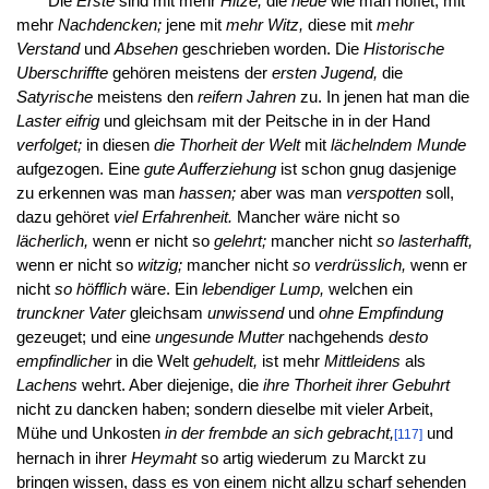
Die
Erste
sind mit mehr
Hitze,
die
neue
wie man hoffet, mit
mehr
Nachdencken;
jene mit
mehr Witz,
diese mit
mehr
Verstand
und
Absehen
geschrieben worden. Die
Historische
Uberschriffte
gehören meistens der
ersten Jugend,
die
Satyrische
meistens den
reifern Jahren
zu. In jenen hat man die
Laster eifrig
und gleichsam mit der Peitsche in in der Hand
verfolget;
in diesen
die Thorheit der Welt
mit
lächelndem Munde
aufgezogen. Eine
gute Aufferziehung
ist schon gnug dasjenige
zu erkennen was man
hassen;
aber was man
verspotten
soll,
dazu gehöret
viel Erfahrenheit.
Mancher wäre nicht so
lächerlich,
wenn er nicht so
gelehrt;
mancher nicht
so lasterhafft,
wenn er nicht so
witzig;
mancher nicht
so verdrüsslich,
wenn er
nicht
so höfflich
wäre. Ein
lebendiger Lump,
welchen ein
trunckner Vater
gleichsam
unwissend
und
ohne Empfindung
gezeuget; und eine
ungesunde Mutter
nachgehends
desto
empfindlicher
in die Welt
gehudelt,
ist mehr
Mittleidens
als
Lachens
wehrt. Aber diejenige, die
ihre Thorheit ihrer Gebuhrt
nicht zu dancken haben; sondern dieselbe mit vieler Arbeit,
Mühe und Unkosten
in der frembde an sich gebracht,
und
[117]
hernach in ihrer
Heymaht
so artig wiederum zu Marckt zu
bringen wissen, dass es von einem nicht allzu scharf sehenden