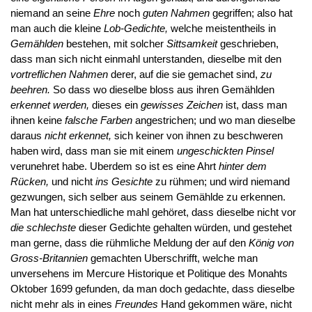
niemand an seine
Ehre
noch
guten Nahmen
gegriffen; also hat
man auch die kleine
Lob-Gedichte,
welche meistentheils in
Gemählden
bestehen, mit solcher
Sittsamkeit
geschrieben,
dass man sich nicht einmahl unterstanden, dieselbe mit den
vortreflichen Nahmen
derer, auf die sie gemachet sind,
zu
beehren.
So dass wo dieselbe bloss aus ihren Gemählden
erkennet werden,
dieses ein
gewisses Zeichen
ist, dass man
ihnen keine
falsche Farben
angestrichen; und wo man dieselbe
daraus
nicht erkennet,
sich keiner von ihnen zu beschweren
haben wird, dass man sie mit einem
ungeschickten Pinsel
verunehret habe. Uberdem so ist es eine Ahrt
hinter dem
Rücken,
und nicht
ins Gesichte
zu rühmen; und wird niemand
gezwungen, sich selber aus seinem Gemählde zu erkennen.
Man hat unterschiedliche mahl gehöret, dass dieselbe nicht vor
die schlechste
dieser Gedichte gehalten würden, und gestehet
man gerne, dass die rühmliche Meldung der auf den
König von
Gross-Britannien
gemachten Uberschrifft, welche man
unversehens im Mercure Historique et Politique des Monahts
Oktober 1699 gefunden, da man doch gedachte, dass dieselbe
nicht mehr als in eines
Freundes
Hand gekommen wäre, nicht