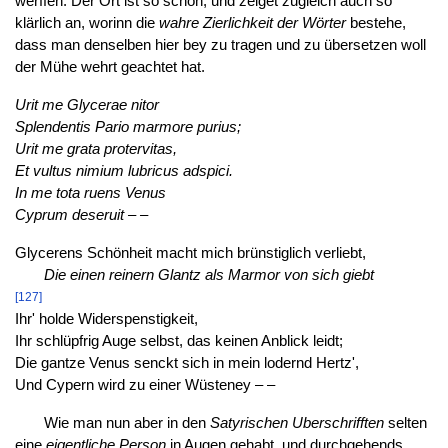
werffen. Der Ort ist so schön, und zeiget zugleich auch so
klärlich an, worinn die
wahre Zierlichkeit der Wörter
bestehe,
dass man denselben hier bey zu tragen und zu übersetzen woll
der Mühe wehrt geachtet hat.
Urit me Glycerae nitor
Splendentis Pario marmore purius;
Urit me grata protervitas,
Et vultus nimium lubricus adspici.
In me tota ruens Venus
Cyprum deseruit – –
Glycerens Schönheit macht mich brünstiglich verliebt,
Die einen reinern Glantz als Marmor von sich giebt
[127]
Ihr' holde Widerspenstigkeit,
Ihr schlüpfrig Auge selbst, das keinen Anblick leidt;
Die gantze Venus senckt sich in mein lodernd Hertz',
Und Cypern wird zu einer Wüsteney – –
Wie man nun aber in den
Satyrischen Uberschrifften
selten
eine
eigentliche Person
in Augen gehabt, und durchgehends