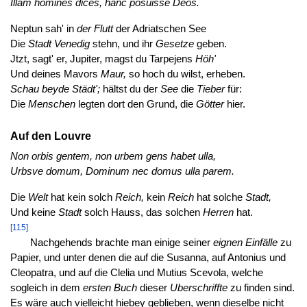
Illam homines dices, hanc posuisse Deos.
Neptun sah' in
der Flutt
der Adriatschen See
Die
Stadt Venedig
stehn, und ihr
Gesetze
geben.
Jtzt, sagt' er, Jupiter, magst du Tarpejens
Höh'
Und deines Mavors
Maur,
so hoch du wilst, erheben.
Schau beyde Städt';
hältst du der
See
die
Tieber
für:
Die
Menschen
legten dort den Grund, die
Götter
hier.
Auf den Louvre
Non orbis gentem, non urbem gens habet ulla,
Urbsve domum, Dominum nec domus ulla parem.
Die
Welt
hat kein solch
Reich,
kein
Reich
hat solche
Stadt,
Und keine
Stadt
solch Hauss, das solchen
Herren
hat.
[115]
Nachgehends brachte man einige seiner
eignen Einfälle
zu
Papier, und unter denen die auf die Susanna, auf Antonius und
Cleopatra, und auf die Clelia und Mutius Scevola, welche
sogleich in dem
ersten Buch
dieser
Uberschriffte
zu finden sind.
Es wäre auch vielleicht hiebey geblieben, wenn dieselbe nicht