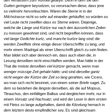
den Verfassern
zum Vortheil
gedeye. Denn in dem sie den
Gutten geringere
beysetzen, so verursachen diese, dass jene
so vielmehr
hervorleuchten.
Wären die
Sterne
in in der
Milchstrasse
nicht so sehr auf einander
gehäuffet;
so würden so
viel Leute nicht zweiflen
dass es Sterne wären.
Diejenige,
welche die
Länge
und
Kürtze
nur nach den
äusserlichen Zeilen
zu messen gewohnet sind, und nicht begreiffen können, dass
viel
lange Gedichte kurtz,
und
manche kurtze lang sind;
die
werden Zweiffels ohne einige dieser Uberschriffte zu lang, und
mehr einem Madrigal als einer Uberschrifft gleich zu sein finden.
Man bildet sich aber dennoch ein, dass auch eben die, in
Lesung derselben nicht einschlaffen werden. Man hätte in der
That die meiste derselben
viel kürtzer
gemacht, wenn man
weniger müssige Zeit gehabt hätte;
und sind
dieselbe gantz
nicht wegen der Kürtze der Zeit so lang gerahten,
wie Cicero,
wo man sich recht besinnet, von einem seiner
Briefe
saget. Zu
dem so bestehen die
längste
derselben, als die auf Mopsus,
Titrauchus, den einfältigen Balbus und dergleichen mehr, nur in
einem
Vorsatz
und
Nachsatz;
und wird der Leser in dem
ersten
mit Fleiss so lange aufgehalten, damit die
Kitzelung
hernach in
dem letztern
desto empfindlicher sey. Es sind gleichsam