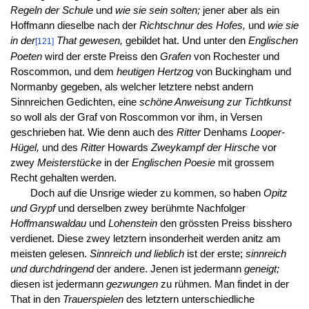
Regeln der Schule
und
wie sie sein solten;
jener aber als ein
Hoffmann dieselbe nach der
Richtschnur des Hofes,
und
wie sie
in der
That gewesen,
gebildet hat. Und unter den
Englischen
[121]
Poeten
wird der erste Preiss den
Grafen
von Rochester und
Roscommon, und dem
heutigen Hertzog
von Buckingham und
Normanby gegeben, als welcher letztere nebst andern
Sinnreichen Gedichten, eine
schöne Anweisung zur Tichtkunst
so woll als der Graf von Roscommon vor ihm, in Versen
geschrieben hat. Wie denn auch des
Ritter
Denhams
Looper-
Hügel,
und des
Ritter
Howards
Zweykampf der Hirsche
vor
zwey
Meisterstücke
in der
Englischen Poesie
mit grossem
Recht gehalten werden.
Doch auf die Unsrige wieder zu kommen, so haben
Opitz
und Grypf
und derselben zwey berühmte Nachfolger
Hoffmanswaldau
und
Lohenstein
den grössten Preiss bisshero
verdienet. Diese zwey letztern insonderheit werden anitz am
meisten gelesen.
Sinnreich und lieblich
ist der erste;
sinnreich
und durchdringend
der andere. Jenen ist jedermann
geneigt;
diesen ist jedermann
gezwungen
zu rühmen. Man findet in der
That in den
Trauerspielen
des letztern unterschiedliche