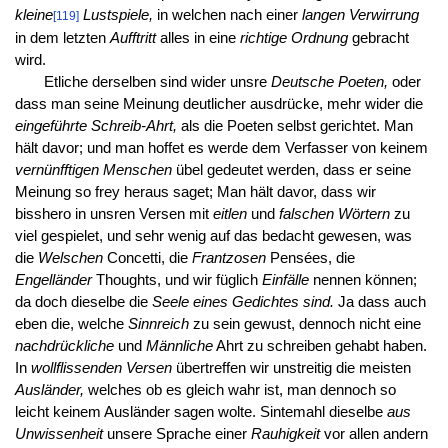
kleine
Lustspiele,
in welchen nach einer
langen Verwirrung
[119]
in dem letzten
Aufftritt
alles in eine
richtige Ordnung
gebracht
wird.
Etliche derselben sind wider unsre
Deutsche Poeten,
oder
dass man seine Meinung deutlicher ausdrücke, mehr wider die
eingeführte Schreib-Ahrt,
als die Poeten selbst gerichtet. Man
hält davor; und man hoffet es werde dem Verfasser von keinem
vernünfftigen Menschen
übel gedeutet werden, dass er seine
Meinung so frey heraus saget; Man hält davor, dass wir
bisshero in unsren Versen mit
eitlen
und
falschen Wörtern
zu
viel gespielet, und sehr wenig auf das bedacht gewesen, was
die
Welschen
Concetti, die
Frantzosen
Pensées, die
Engelländer
Thoughts, und wir füglich
Einfälle
nennen können;
da doch dieselbe die
Seele eines Gedichtes sind.
Ja dass auch
eben die, welche
Sinnreich
zu sein gewust, dennoch nicht eine
nachdrückliche
und
Männliche
Ahrt zu schreiben gehabt haben.
In
wollflissenden Versen
übertreffen wir unstreitig die meisten
Ausländer,
welches ob es gleich wahr ist, man dennoch so
leicht keinem Ausländer sagen wolte. Sintemahl dieselbe
aus
Unwissenheit
unsere Sprache einer
Rauhigkeit
vor allen andern