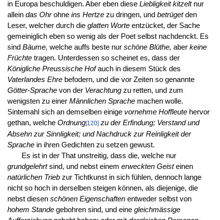
in Europa beschuldigen. Aber eben diese
Liebligkeit kitzelt
nur
allein
das Ohr
ohne
ins Hertze
zu dringen, und
betrüget
den
Leser, welcher durch die
glatten Worte
entzücket, der Sache
gemeiniglich eben so wenig als der Poet selbst nachdenckt. Es
sind
Bäume,
welche auffs beste nur
schöne Blüthe,
aber
keine
Früchte
tragen. Unterdessen so scheinet es, dass der
Königliche Preussische Hof
auch in diesem Stück des
Vaterlandes Ehre
befodern, und die vor Zeiten so genannte
Götter-Sprache
von der
Verachtung
zu retten, und zum
wenigsten zu einer
Männlichen Sprache
machen wolle.
Sintemahl sich an demselben einige
vornehme Hoffleute
hervor
gethan, welche
Ordnung
zu der Erfindung; Verstand und
[120]
Absehn zur Sinnligkeit; und Nachdruck zur Reinligkeit der
Sprache
in ihren Gedichten zu setzen gewust.
Es ist in der That unstreitig, dass die, welche nur
grundgelehrt
sind, und nebst einem
erweckten Geist
einen
natürlichen Trieb
zur Tichtkunst in sich fühlen, dennoch lange
nicht so hoch in derselben steigen können, als diejenige, die
nebst diesen
schönen Eigenschaften
entweder selbst von
hohem Stande
gebohren sind, und eine
gleichmässige