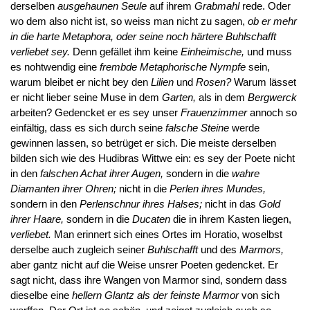
derselben
ausgehaunen Seule
auf ihrem
Grabmahl
rede. Oder
wo dem also nicht ist, so weiss man nicht zu sagen,
ob er mehr
in die harte Metaphora, oder seine noch härtere Buhlschafft
verliebet sey.
Denn gefället ihm keine
Einheimische,
und muss
es nohtwendig eine
frembde Metaphorische Nympfe
sein,
warum bleibet er nicht bey den
Lilien
und
Rosen?
Warum lässet
er nicht lieber seine Muse in dem
Garten,
als in dem
Bergwerck
arbeiten? Gedencket er es sey unser
Frauenzimmer
annoch so
einfältig, dass es sich durch seine
falsche Steine
werde
gewinnen lassen, so betrüget er sich. Die meiste derselben
bilden sich wie des Hudibras Wittwe ein: es sey der Poete nicht
in den
falschen Achat ihrer Augen,
sondern in die
wahre
Diamanten ihrer Ohren;
nicht in die
Perlen ihres Mundes,
sondern in den
Perlenschnur ihres Halses;
nicht in das
Gold
ihrer Haare,
sondern in die
Ducaten
die in ihrem Kasten liegen,
verliebet.
Man erinnert sich eines Ortes im Horatio, woselbst
derselbe auch zugleich seiner
Buhlschafft
und des
Marmors,
aber gantz nicht auf die Weise unsrer Poeten gedencket. Er
sagt nicht, dass ihre Wangen von Marmor sind, sondern dass
dieselbe eine
hellern Glantz als der feinste Marmor
von sich