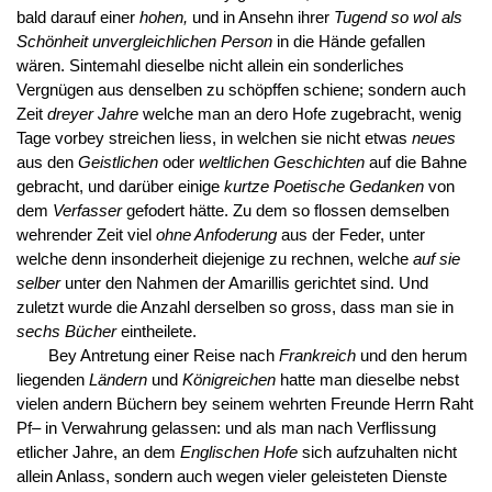
bald darauf einer
hohen,
und in Ansehn ihrer
Tugend so wol als
Schönheit unvergleichlichen Person
in die Hände gefallen
wären. Sintemahl dieselbe nicht allein ein sonderliches
Vergnügen aus denselben zu schöpffen schiene; sondern auch
Zeit
dreyer Jahre
welche man an dero Hofe zugebracht, wenig
Tage vorbey streichen liess, in welchen sie nicht etwas
neues
aus den
Geistlichen
oder
weltlichen Geschichten
auf die Bahne
gebracht, und darüber einige
kurtze Poetische Gedanken
von
dem
Verfasser
gefodert hätte. Zu dem so flossen demselben
wehrender Zeit viel
ohne Anfoderung
aus der Feder, unter
welche denn insonderheit diejenige zu rechnen, welche
auf sie
selber
unter den Nahmen der Amarillis gerichtet sind. Und
zuletzt wurde die Anzahl derselben so gross, dass man sie in
sechs Bücher
eintheilete.
Bey Antretung einer Reise nach
Frankreich
und den herum
liegenden
Ländern
und
Königreichen
hatte man dieselbe nebst
vielen andern Büchern bey seinem wehrten Freunde Herrn Raht
Pf– in Verwahrung gelassen: und als man nach Verflissung
etlicher Jahre, an dem
Englischen Hofe
sich aufzuhalten nicht
allein Anlass, sondern auch wegen vieler geleisteten Dienste