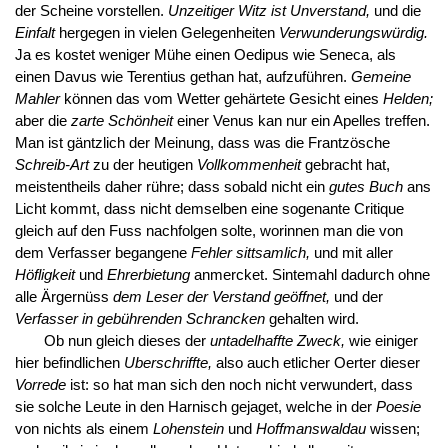
der Scheine vorstellen.
Unzeitiger Witz ist Unverstand,
und die
Einfalt
hergegen in vielen Gelegenheiten
Verwunderungswürdig.
Ja es kostet weniger Mühe einen Oedipus wie Seneca, als
einen Davus wie Terentius gethan hat, aufzuführen.
Gemeine
Mahler
können das vom Wetter gehärtete Gesicht eines
Helden;
aber die
zarte Schönheit
einer Venus kan nur ein Apelles treffen.
Man ist gäntzlich der Meinung, dass was die Frantzösche
Schreib-Art
zu der heutigen
Vollkommenheit
gebracht hat,
meistentheils daher rühre; dass sobald nicht ein
gutes Buch
ans
Licht kommt, dass nicht demselben eine sogenante Critique
gleich auf den Fuss nachfolgen solte, worinnen man die von
dem Verfasser begangene
Fehler sittsamlich,
und mit aller
Höfligkeit
und
Ehrerbietung
anmercket. Sintemahl dadurch ohne
alle Ärgernüss
dem Leser der Verstand geöffnet,
und der
Verfasser in gebührenden Schrancken
gehalten wird.
Ob nun gleich dieses der
untadelhaffte Zweck,
wie einiger
hier befindlichen
Uberschriffte,
also auch etlicher Oerter dieser
Vorrede
ist: so hat man sich den noch nicht verwundert, dass
sie solche Leute in den Harnisch gejaget, welche in der
Poesie
von nichts als einem
Lohenstein
und
Hoffmanswaldau
wissen;