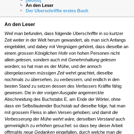
[Motto]
An den Leser
Der Uberschriffte erstes Buch
An den Leser
Weil man befunden,
dass folgende
Uberschriffte
in so kurtzer
Zeit weiter in der Welt herum gewandert, als man sich Anfangs
eingebildet, und dabey mit Vergnügen gehöret, dass dieselbe an
einem
grossen Königlichen Hofe
von hohen Personen nicht
allein
gelesen,
sondern auch
mit Genehmhaltung gelesen
worden; so hat man es der Mühe, und der annoch
übergelassenen müssigen Zeit
wehrt geachtet, dieselbe
nochmals zu
übersehen,
zu
verbessern,
und endlich in den
besten Stand zu setzen dessen des
Verfassers
Kräffte fähig
gewesen. Die in der
vorigen Ausgabe
angemerckte
Abschneidung des Buchstabs E. am Ende der Wörter, ohne
dass ein Selbstlautender Buchstab auf dieselbe folge, hat man
mit grossem Fleiss in allen Versen gehoben; und damit
die
Verbesserung der Mühe wehrt wäre,
derselben
Verstand
auch
gemeiniglich zu
erhöhen
gesuchet: so dass bey dieser Arbeit
offtmahls
neue Gedanken
eingefallen, durch welche man
die