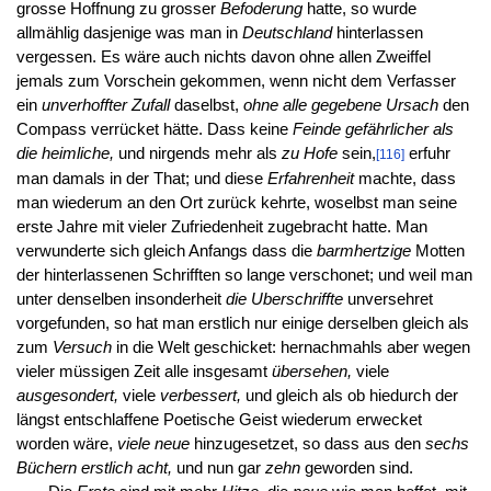
grosse Hoffnung zu grosser
Befoderung
hatte, so wurde
allmählig dasjenige was man in
Deutschland
hinterlassen
vergessen. Es wäre auch nichts davon ohne allen Zweiffel
jemals zum Vorschein gekommen, wenn nicht dem Verfasser
ein
unverhoffter Zufall
daselbst,
ohne alle gegebene Ursach
den
Compass verrücket hätte. Dass keine
Feinde gefährlicher als
die heimliche,
und nirgends mehr als
zu Hofe
sein,
erfuhr
[116]
man damals in der That; und diese
Erfahrenheit
machte, dass
man wiederum an den Ort zurück kehrte, woselbst man seine
erste Jahre mit vieler Zufriedenheit zugebracht hatte. Man
verwunderte sich gleich Anfangs dass die
barmhertzige
Motten
der hinterlassenen Schrifften so lange verschonet; und weil man
unter denselben insonderheit
die Uberschriffte
unversehret
vorgefunden, so hat man erstlich nur einige derselben gleich als
zum
Versuch
in die Welt geschicket: hernachmahls aber wegen
vieler müssigen Zeit alle insgesamt
übersehen,
viele
ausgesondert,
viele
verbessert,
und gleich als ob hiedurch der
längst entschlaffene Poetische Geist wiederum erwecket
worden wäre,
viele neue
hinzugesetzet, so dass aus den
sechs
Büchern erstlich acht,
und nun gar
zehn
geworden sind.