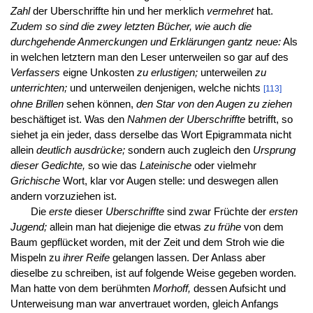
Zahl
der Uberschriffte hin und her merklich
vermehret
hat.
Zudem so sind die zwey letzten Bücher, wie auch die
durchgehende Anmerckungen und Erklärungen gantz neue:
Als
in welchen letztern man den Leser unterweilen so gar auf des
Verfassers
eigne Unkosten
zu erlustigen;
unterweilen
zu
unterrichten;
und unterweilen denjenigen, welche nichts
[113]
ohne Brillen
sehen können,
den Star von den Augen zu ziehen
beschäftiget ist. Was den
Nahmen der Uberschriffte
betrifft, so
siehet ja ein jeder, dass derselbe das Wort Epigrammata nicht
allein
deutlich ausdrücke;
sondern auch zugleich den
Ursprung
dieser Gedichte,
so wie das
Lateinische
oder vielmehr
Grichische
Wort, klar vor Augen stelle: und deswegen allen
andern vorzuziehen ist.
Die
erste
dieser
Uberschriffte
sind zwar Früchte der
ersten
Jugend;
allein man hat diejenige die etwas
zu frühe
von dem
Baum gepflücket worden, mit der Zeit und dem Stroh wie die
Mispeln zu
ihrer Reife
gelangen lassen. Der Anlass aber
dieselbe zu schreiben, ist auf folgende Weise gegeben worden.
Man hatte von dem berühmten
Morhoff,
dessen Aufsicht und
Unterweisung man war anvertrauet worden, gleich Anfangs