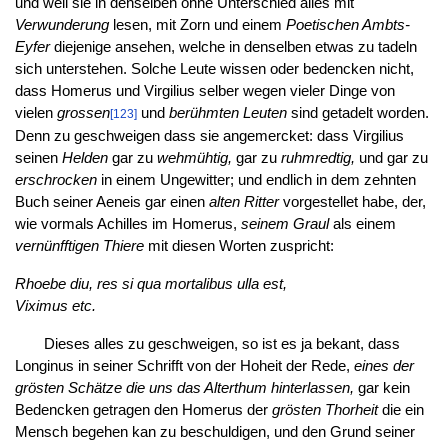
und weil sie in denselben ohne Unterschied alles mit
Verwunderung
lesen, mit Zorn und einem
Poetischen Ambts-
Eyfer
diejenige ansehen, welche in denselben etwas zu tadeln
sich unterstehen. Solche Leute wissen oder bedencken nicht,
dass Homerus und Virgilius selber wegen vieler Dinge von
vielen
grossen
und
berühmten Leuten
sind getadelt worden.
[123]
Denn zu geschweigen dass sie angemercket: dass Virgilius
seinen
Helden
gar zu
wehmühtig,
gar zu
ruhmredtig,
und gar zu
erschrocken
in einem Ungewitter; und endlich in dem zehnten
Buch seiner Aeneis gar einen
alten Ritter
vorgestellet habe, der,
wie vormals Achilles im Homerus,
seinem Graul
als einem
vernünfftigen Thiere
mit diesen Worten zuspricht:
Rhoebe diu, res si qua mortalibus ulla est,
Viximus etc.
Dieses alles zu geschweigen, so ist es ja bekant, dass
Longinus in seiner Schrifft von der Hoheit der Rede,
eines der
grösten Schätze die uns das Alterthum hinterlassen,
gar kein
Bedencken getragen den Homerus der
grösten Thorheit
die ein
Mensch begehen kan zu beschuldigen, und den Grund seiner