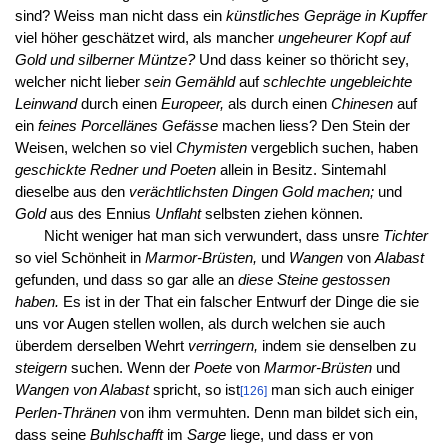
sind? Weiss man nicht dass ein
künstliches Gepräge in Kupffer
viel höher geschätzet wird, als mancher
ungeheurer Kopf auf
Gold und silberner Müntze?
Und dass keiner so thöricht sey,
welcher nicht lieber
sein Gemähld
auf
schlechte ungebleichte
Leinwand
durch einen
Europeer,
als durch einen
Chinesen
auf
ein
feines Porcellänes Gefässe
machen liess? Den Stein der
Weisen, welchen so viel
Chymisten
vergeblich suchen, haben
geschickte Redner und Poeten
allein in Besitz. Sintemahl
dieselbe aus den
verächtlichsten Dingen Gold machen;
und
Gold
aus des Ennius
Unflaht
selbsten ziehen können.
Nicht weniger hat man sich verwundert, dass unsre
Tichter
so viel Schönheit in
Marmor-Brüsten,
und
Wangen
von
Alabast
gefunden, und dass so gar alle an
diese Steine gestossen
haben.
Es ist in der That ein falscher Entwurf der Dinge die sie
uns vor Augen stellen wollen, als durch welchen sie auch
überdem derselben Wehrt
verringern,
indem sie denselben zu
steigern
suchen. Wenn der
Poete
von
Marmor-Brüsten
und
Wangen von Alabast
spricht, so ist
man sich auch einiger
[126]
Perlen-Thränen
von ihm vermuhten. Denn man bildet sich ein,
dass seine
Buhlschafft
im
Sarge
liege, und dass er von