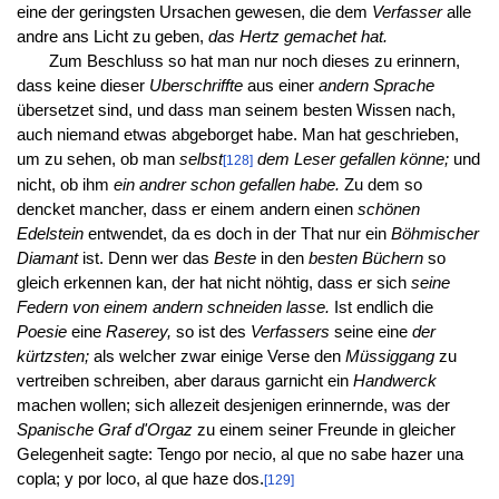
eine der geringsten Ursachen gewesen, die dem
Verfasser
alle
andre ans Licht zu geben,
das Hertz gemachet hat.
Zum Beschluss so hat man nur noch dieses zu erinnern,
dass keine dieser
Uberschriffte
aus einer
andern Sprache
übersetzet sind, und dass man seinem besten Wissen nach,
auch niemand etwas abgeborget habe. Man hat geschrieben,
um zu sehen, ob man
selbst
dem Leser gefallen könne;
und
[128]
nicht, ob ihm
ein andrer schon gefallen habe.
Zu dem so
dencket mancher, dass er einem andern einen
schönen
Edelstein
entwendet, da es doch in der That nur ein
Böhmischer
Diamant
ist. Denn wer das
Beste
in den
besten Büchern
so
gleich erkennen kan, der hat nicht nöhtig, dass er sich
seine
Federn von einem andern schneiden lasse.
Ist endlich die
Poesie
eine
Raserey,
so ist des
Verfassers
seine eine
der
kürtzsten;
als welcher zwar einige Verse den
Müssiggang
zu
vertreiben schreiben, aber daraus garnicht ein
Handwerck
machen wollen; sich allezeit desjenigen erinnernde, was der
Spanische Graf d'Orgaz
zu einem seiner Freunde in gleicher
Gelegenheit sagte: Tengo por necio, al que no sabe hazer una
copla; y por loco, al que haze dos.
[129]