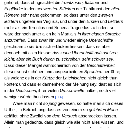
gehöret, dass ohngeachtet die
Frantzosen, Italiäner
und
Engländer
in den
schwersten Stücken
der Tichtkunst den
alten
Römern
sehr nahe gekommen; so dass unter den
zweyen
letztern
ungefehr ein Virgilius, und unter den
Ersten
und
Letztern
mehr als ein Terentius und Seneca Tragoedus zu finden: so
wäre dennoch unter allen kein Martialis
in ihrer eignen Sprache
anzutreffen. Dass zwar hin und wieder einige
Uberschriffte
gleichsam
in der Irre
sich erblicken liessen; dass es aber
dennoch mit allen hiesse:
dass eine Uberschrifft aufzusetzen,
leicht; aber ein Buch davon zu schreiben, sehr schwer sey.
Dass dieser Mangel wahrscheinlich von der
Beschaffenheit
dieser sonst schönen und ausgearbeiteten
Sprachen
herrühre;
als welche es in der
Kürtze
der
Lateinischen
nicht gleich thun
könten: und dass er dannenhero der Meinung sey, dast es sich
in der
Deutschen,
ihrer vielen
Umschweiffe
halber, noch viel
weniger würde thun lassen.
[114]
Wäre man nicht
so jung
gewesen, so hätte man sich dieses
Urtheil, in Betrachtung dass es von einem so
gelehrten Mann
gefället, ohne Zweifel von
dem Versuch
abschrecken lassen.
Allein man gedachte, dass gleich wie alle nicht alles wissen, und