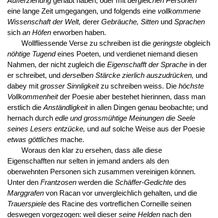
Aufferziehung
gehabt haben; oder mit
dergleichen Personen
eine lange Zeit umgegangen, und folgends eine
vollkommene
Wissenschaft der Welt,
derer
Gebräuche, Sitten
und
Sprachen
sich
an Höfen
erworben haben.
Wollfliessende Verse zu schreiben ist die
geringste
obgleich
nöhtige Tugend
eines Poeten, und verdienet niemand diesen
Nahmen, der nicht zugleich die
Eigenschafft der Sprache
in der
er schreibet, und
derselben Stärcke zierlich auszudrücken,
und
dabey mit
grosser Sinnligkeit
zu schreiben weiss. Die
höchste
Vollkommenheit
der Poesie aber bestehet hierinnen, dass man
erstlich die
Anständligkeit
in allen Dingen genau beobachte; und
hernach durch
edle und grossmühtige Meinungen die Seele
seines Lesers entzücke,
und auf solche Weise aus der Poesie
etwas göttliches
mache.
Woraus den klar zu ersehen, dass alle diese
Eigenschafften nur selten in jemand anders als den
oberwehnten Personen sich zusammen vereinigen können.
Unter den
Frantzosen
werden die
Schäffer-Gedichte
des
Marggrafen
von Racan vor unvergleichlich gehalten, und die
Trauerspiele
des Racine des vortreflichen Corneille seinen
deswegen vorgezogen: weil dieser
seine Helden
nach den