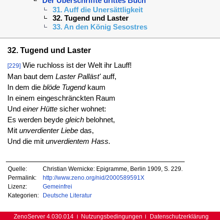
Der Uberschriffte drittes Buch
31. Auff die Unersättligkeit
32. Tugend und Laster
33. An den König Sesostres
32. Tugend und Laster
Wie ruchloss ist der Welt ihr Lauff!
[229]
Man baut dem
Laster Palläst'
auff,
In dem die
blöde Tugend
kaum
In einem eingeschränckten Raum
Und
einer Hütte
sicher wohnet:
Es werden beyde
gleich
belohnet,
Mit
unverdienter Liebe
das,
Und die mit
unverdientem Hass.
Quelle:
Christian Wernicke: Epigramme, Berlin 1909, S. 229.
Permalink:
http://www.zeno.org/nid/2000589591X
Lizenz:
Gemeinfrei
Kategorien:
Deutsche Literatur
ZenoServer 4.030.014
Nutzungsbedingungen
Datenschutzerklärung