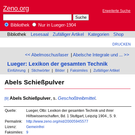
Zeno.org
Erweiterte Suche
Bibliothek
Nur in Lueger-1904
Bibliothek
Lesesaal
Zufälliger Artikel
Kategorien
Shop
DRUCKEN
<< Abelmoschusfaser
|
Abelsche Integrale und ... >>
Lueger: Lexikon der gesamten Technik
Einführung
|
Stichwörter
|
Bilder
|
Faksimiles
|
Zufälliger Artikel
Abels Schießpulver
Abels Schießpulver
, s.
Geschoßtreibmittel
.
[9]
Quelle:
Lueger, Otto: Lexikon der gesamten Technik und ihrer
Hilfswissenschaften, Bd. 1 Stuttgart, Leipzig 1904., S. 9.
Permalink:
http://www.zeno.org/nid/20005945577
Lizenz:
Gemeinfrei
Faksimiles:
9