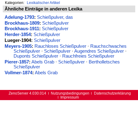
Kategorien:
Lexikalischer Artikel
Ähnliche Einträge in anderen Lexika
Adelung-1793
:
Schießpulver, das
Brockhaus-1809
:
Schießpulver
Brockhaus-1911
:
Schießpulver
Herder-1854
:
Schießpulver
Lueger-1904:
Schießpulver
Meyers-1905
:
Rauchloses Schießpulver
·
Rauchschwaches
Schießpulver
·
Schießpulver
·
Augendres Schießpulver
·
Duponts Schießpulver
·
Rauchfreies Schießpulver
Pierer-1857
:
Abels Grab
·
Schießpulver
·
Bertholletsches
Schießpulver
Vollmer-1874
:
Abels Grab
ZenoServer 4.030.014
Nutzungsbedingungen
Datenschutzerklärung
Impressum