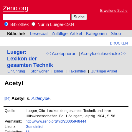
Zeno.org
Erweiterte Suche
Bibliothek
Nur in Lueger-1904
Bibliothek
Lesesaal
Zufälliger Artikel
Kategorien
Shop
DRUCKEN
Lueger:
<< Acetophoron
|
Acetylcelluloselacke >>
Lexikon der
gesamten Technik
Einführung
|
Stichwörter
|
Bilder
|
Faksimiles
|
Zufälliger Artikel
Acetyl
Acetyl
, s.
Aldehyde
.
[56]
Quelle:
Lueger, Otto: Lexikon der gesamten Technik und ihrer
Hilfswissenschaften, Bd. 1 Stuttgart, Leipzig 1904., S. 56.
Permalink:
http://www.zeno.org/nid/20005948444
Lizenz:
Gemeinfrei
Faksimiles:
56