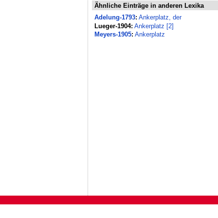
Ähnliche Einträge in anderen Lexika
Adelung-1793
:
Ankerplatz, der
Lueger-1904:
Ankerplatz [2]
Meyers-1905
:
Ankerplatz