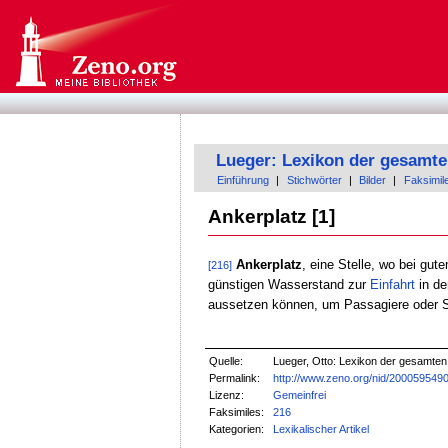
Lueger: Lexikon der gesamte
Einführung
|
Stichwörter
|
Bilder
|
Faksimil
Ankerplatz [1]
Ankerplatz
, eine Stelle, wo bei gu
[216]
günstigen Wasserstand zur
Einfahrt
in d
aussetzen können, um Passagiere oder S
Quelle:
Lueger, Otto: Lexikon der gesamten T
Permalink:
http://www.zeno.org/nid/200059549
Lizenz:
Gemeinfrei
Faksimiles:
216
Kategorien:
Lexikalischer Artikel