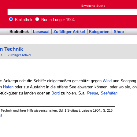
Erweiterte Suche
Bibliothek
Nur in Lueger-1904
Bibliothek
Lesesaal
Zufälliger Artikel
Kategorien
Shop
n Technik
es
|
Zufälliger Artikel
tem Ankergrunde die Schiffe einigermaßen geschützt gegen
Wind
und Seegang 
en
Hafen
oder zur Ausfahrt in die offene See abwarten können, oder wo sie, o
tückgüter zu landen oder an
Bord
zu holen. S.a.
Reede
,
Seehäfen
.
echnik und ihrer Hilfswissenschaften, Bd. 1 Stuttgart, Leipzig 1904., S. 216.
08